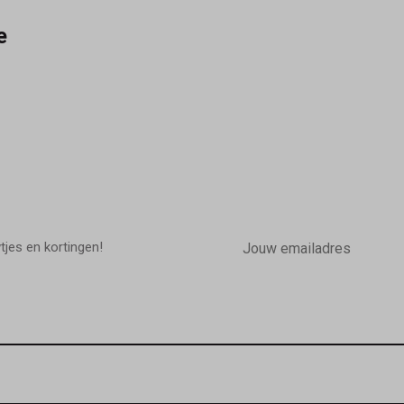
e
E-
mailadres
wtjes en kortingen!