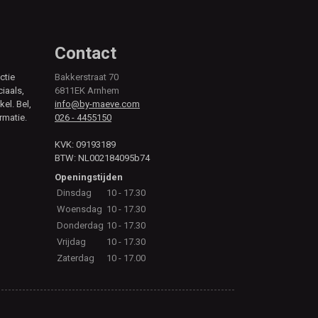
Contact
ctie
Bakkerstraat 70
ciaals,
6811EK Arnhem
kel. Bel,
info@by-maeve.com
rmatie.
026 - 4455150
KVK: 09193189
BTW: NL002184095b74
Openingstijden
Dinsdag
10 - 17.30
Woensdag
10 - 17.30
Donderdag
10 - 17.30
Vrijdag
10 - 17.30
Zaterdag
10 - 17.00