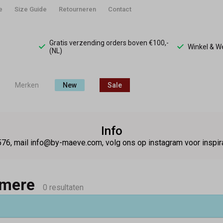
e
Size Guide
Retourneren
Contact
Gratis verzending orders boven €100,-
Winkel & 
(NL)
Merken
New
Sale
Info
76, mail info@by-maeve.com, volg ons op instagram voor insp
hmere
0 resultaten