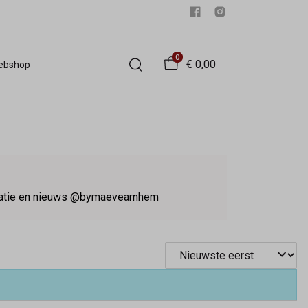
0
€ 0,00
Webshop
iratie en nieuws @bymaevearnhem