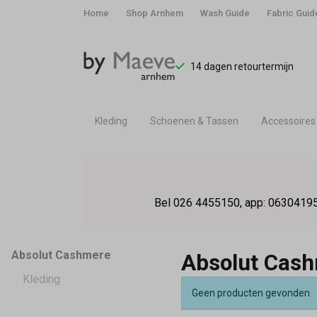
Home
Shop Arnhem
Wash Guide
Fabric Guid
14 dagen retourtermijn
Kleding
Schoenen & Tassen
Accessoires
Absolut
Cashmere
Bel 026 4455150, app: 06304195
-
By
Absolut Cashmere
Absolut Cas
Maeve
Kleding
Geen producten gevonden