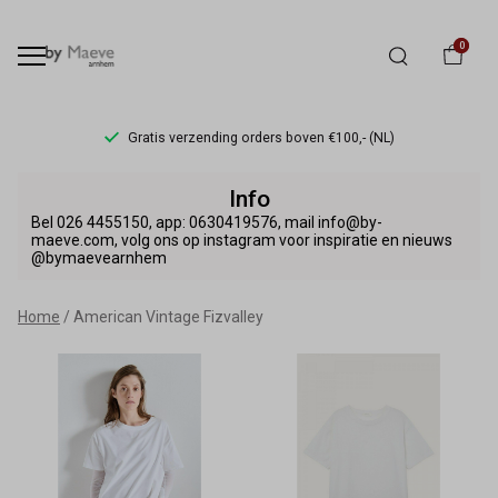
0
Gratis verzending orders boven €100,- (NL)
American
Info
Vintage
Bel 026 4455150, app: 0630419576, mail info@by-
maeve.com, volg ons op instagram voor inspiratie en nieuws
@bymaevearnhem
Fizvalley
-
Home
American Vintage Fizvalley
By
Maeve