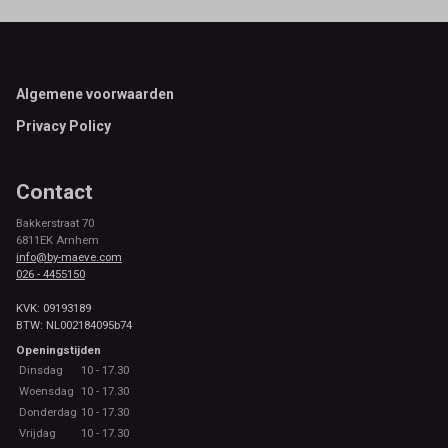
Footer
Algemene voorwaarden
Privacy Policy
Contact
Bakkerstraat 70
6811EK Arnhem
info@by-maeve.com
026 - 4455150
KVK: 09193189
BTW: NL002184095b74
Openingstijden
Dinsdag
10 - 17.30
Woensdag
10 - 17.30
Donderdag
10 - 17.30
Vrijdag
10 - 17.30