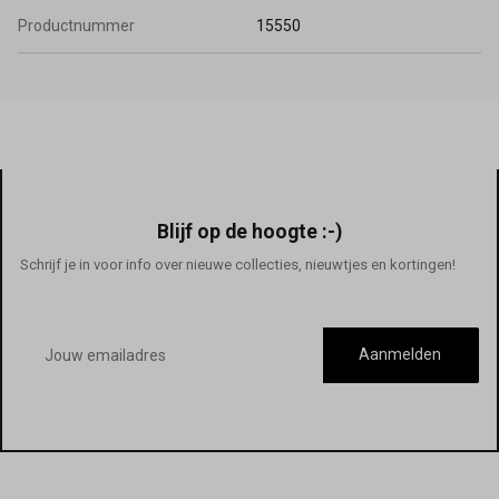
Productnummer
15550
Blijf op de hoogte :-)
Schrijf je in voor info over nieuwe collecties, nieuwtjes en kortingen!
E-
mailadres
Aanmelden