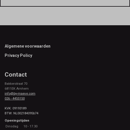
Footer
Algemene voorwaarden
Privacy Policy
Contact
Bakkerstraat 70
6811EK Arnhem
info@by-maeve.com
026 - 4455150
KVK: 09193189
BTW: NL002184095b74
Openingstijden
Dinsdag
10 - 17.30