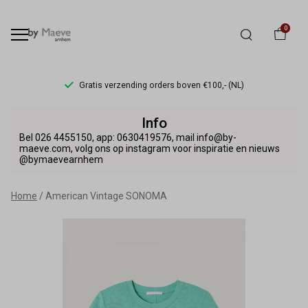
0
Gratis verzending orders boven €100,- (NL)
American
Info
Vintage
Bel 026 4455150, app: 0630419576, mail info@by-
maeve.com, volg ons op instagram voor inspiratie en nieuws
@bymaevearnhem
SONOMA
-
Home
American Vintage SONOMA
By
Maeve