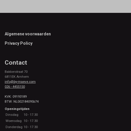
Footer
Algemene voorwaarden
Privacy Policy
Contact
Bakkerstraat 70
6811EK Arnhem
info@by-maeve.com
026 - 4455150
KVK: 09193189
BTW: NL002184095b74
Openingstijden
Dinsdag
10 - 17.30
Woensdag
10 - 17.30
Donderdag
10 - 17.30