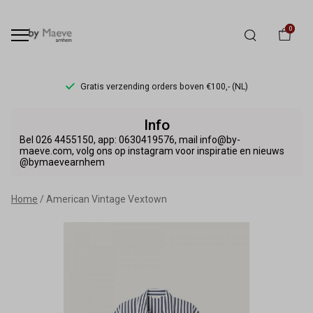
0
Gratis verzending orders boven €100,- (NL)
American
Info
Vintage
Bel 026 4455150, app: 0630419576, mail info@by-
maeve.com, volg ons op instagram voor inspiratie en nieuws
@bymaevearnhem
Vextown
-
Home
American Vintage Vextown
By
Maeve