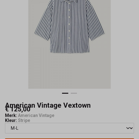
American Vintage Vextown
€ 125,00
Merk:
American Vintage
Kleur:
Stripe