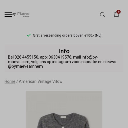
0
Gratis verzending orders boven €100,- (NL)
American
Info
Vintage
Bel 026 4455150, app: 0630419576, mail info@by-
maeve.com, volg ons op instagram voor inspiratie en nieuws
@bymaevearnhem
Vitow
-
Home
American Vintage Vitow
By
Maeve