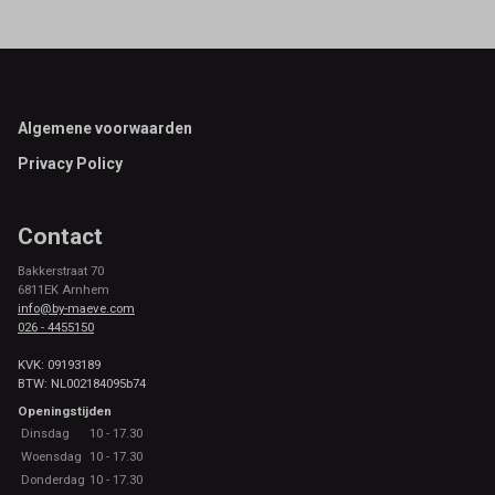
Footer
Algemene voorwaarden
Privacy Policy
Contact
Bakkerstraat 70
6811EK Arnhem
info@by-maeve.com
026 - 4455150
KVK: 09193189
BTW: NL002184095b74
Openingstijden
Dinsdag
10 - 17.30
Woensdag
10 - 17.30
Donderdag
10 - 17.30