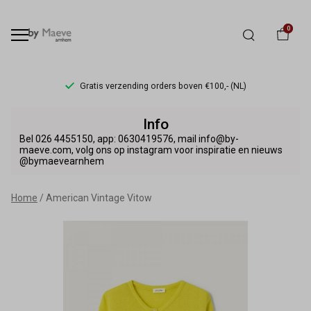
0
Gratis verzending orders boven €100,- (NL)
American
Info
Vintage
Bel 026 4455150, app: 0630419576, mail info@by-
maeve.com, volg ons op instagram voor inspiratie en nieuws
@bymaevearnhem
Vitow
-
Home
American Vintage Vitow
By
Maeve