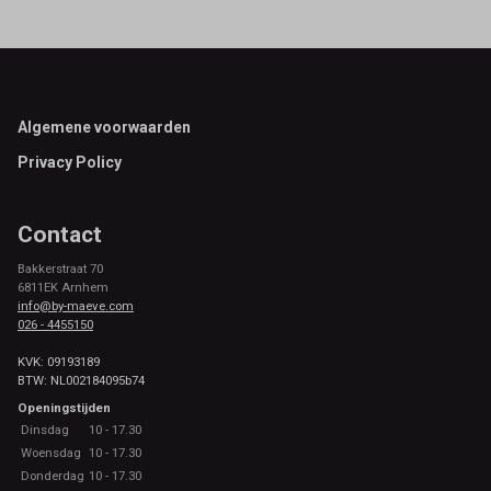
Footer
Algemene voorwaarden
Privacy Policy
Contact
Bakkerstraat 70
6811EK Arnhem
info@by-maeve.com
026 - 4455150
KVK: 09193189
BTW: NL002184095b74
Openingstijden
Dinsdag
10 - 17.30
Woensdag
10 - 17.30
Donderdag
10 - 17.30