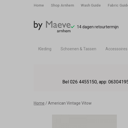
Home
Shop Arnhem
Wash Guide
Fabric Guid
14 dagen retourtermijn
Kleding
Schoenen & Tassen
Accessoires
American
Vintage
Bel 026 4455150, app: 06304195
Vitow
-
Home
American Vintage Vitow
By