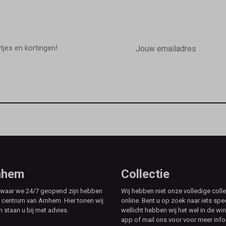
E-
mailadres
wtjes en kortingen!
rnhem
Collectie
e waar we 24/7 geopend zijn hebben
Wij hebben niet onze volledige colle
t centrum van Arnhem. Hier tonen wij
online. Bent u op zoek naar iets spe
n staan u bij met advies.
wellicht hebben wij het wel in de win
app of mail ons voor voor meer info