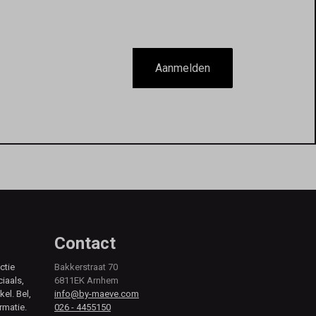
Aanmelden
Contact
ctie
Bakkerstraat 70
ciaals,
6811EK Arnhem
kel. Bel,
info@by-maeve.com
rmatie.
026 - 4455150