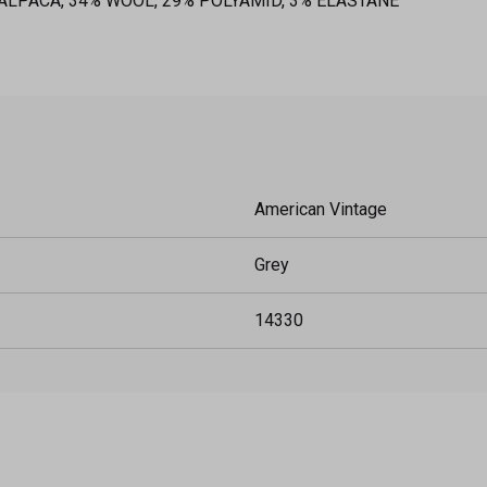
34% ALPACA, 34% WOOL, 29% POLYAMID, 3% ELASTANE
American Vintage
Grey
14330