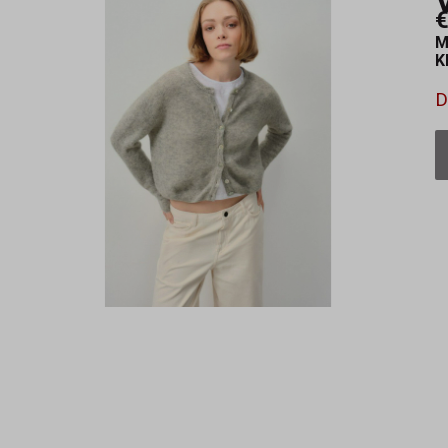
€
M
K
D