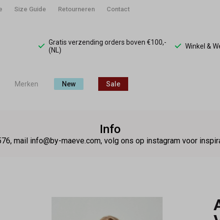
e
Size Guide
Retourneren
Contact
Gratis verzending orders boven €100,-
Winkel & 
(NL)
Merken
New
Sale
Info
76, mail info@by-maeve.com, volg ons op instagram voor insp