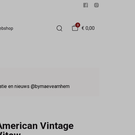
0
€ 0,00
Webshop
iratie en nieuws @bymaevearnhem
American Vintage