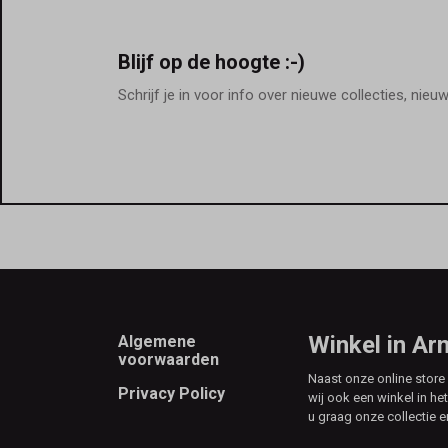
Blijf op de hoogte :-)
Schrijf je in voor info over nieuwe collecties, nieu
Footer
Winkel in A
Algemene
voorwaarden
Naast onze online stor
Privacy Policy
wij ook een winkel in he
u graag onze collectie e