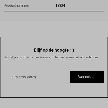
Productnummer
13824
Blijf op de hoogte :-)
Schrijf je in voor info over nieuwe collecties, nieuwtjes en kortingen!
E-
mailadres
Aanmelden