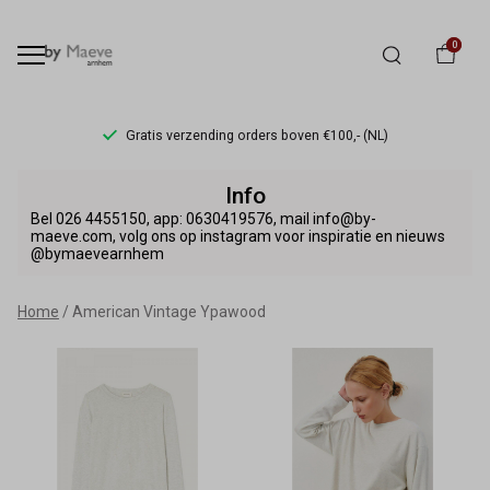
0
Gratis verzending orders boven €100,- (NL)
American
Info
Vintage
Bel 026 4455150, app: 0630419576, mail info@by-
maeve.com, volg ons op instagram voor inspiratie en nieuws
@bymaevearnhem
Ypawood
-
Home
American Vintage Ypawood
By
Maeve