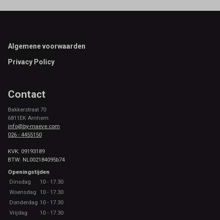
Footer
Algemene voorwaarden
Privacy Policy
Contact
Bakkerstraat 70
6811EK Arnhem
info@by-maeve.com
026 - 4455150
KVK: 09193189
BTW: NL002184095b74
Openingstijden
Dinsdag
10 - 17.30
Woensdag
10 - 17.30
Donderdag
10 - 17.30
Vrijdag
10 - 17.30