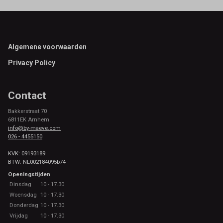
Footer
Algemene voorwaarden
Privacy Policy
Contact
Bakkerstraat 70
6811EK Arnhem
info@by-maeve.com
026 - 4455150
KVK: 09193189
BTW: NL002184095b74
Openingstijden
Dinsdag
10 - 17.30
Woensdag
10 - 17.30
Donderdag
10 - 17.30
Vrijdag
10 - 17.30