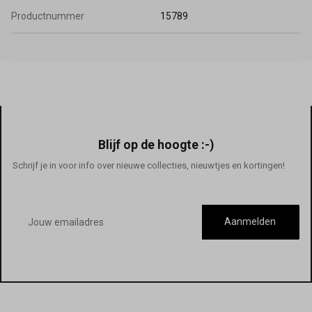
Productnummer
15789
Blijf op de hoogte :-)
Schrijf je in voor info over nieuwe collecties, nieuwtjes en kortingen!
E-
mailadres
Aanmelden