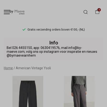
0
Gratis verzending orders boven €100,- (NL)
American
Info
Vintage
Bel 026 4455150, app: 0630419576, mail info@by-
maeve.com, volg ons op instagram voor inspiratie en nieuws
@bymaevearnhem
Ysoli
-
Home
American Vintage Ysoli
By
Maeve