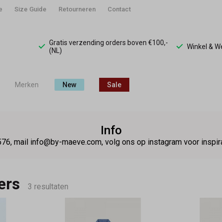
e
Size Guide
Retourneren
Contact
Gratis verzending orders boven €100,-
Winkel & 
(NL)
Merken
New
Sale
Info
76, mail info@by-maeve.com, volg ons op instagram voor insp
ers
3 resultaten