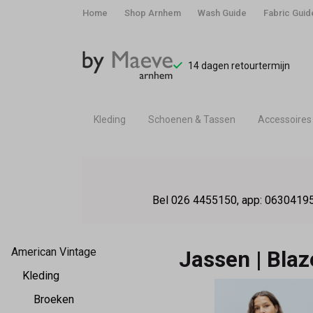
Home
Shop Arnhem
Wash Guide
Fabric Guid
14 dagen retourtermijn
Kleding
Schoenen & Tassen
Accessoires
Jassen
|
Bel 026 4455150, app: 06304195
Blazers
-
American Vintage
Jassen | Blaz
By
Kleding
Broeken