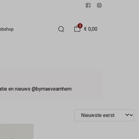
0
€ 0,00
Webshop
iratie en nieuws @bymaevearnhem