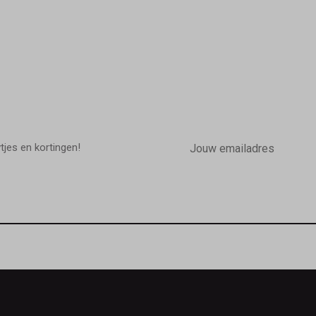
E-
mailadres
wtjes en kortingen!