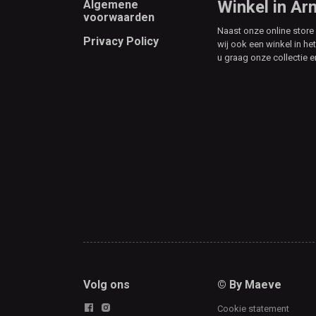
Footer
Winkel in A
Algemene
voorwaarden
Naast onze online stor
Privacy Policy
wij ook een winkel in he
u graag onze collectie e
Volg ons
© By Maeve
Cookie statement