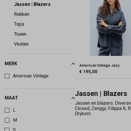
Maeve
Jassen | Blazers
Rokken
Tops
Truien
Vesten
MERK
American Vintage Jazy
Kies een Merk om op te filteren
€ 195,00
American Vintage
Jassen | Blazers
MAAT
Kies een Maat om op te filteren
Jassen en blazers. Diverse 
Closed, Zenggi, Filippa K, 
L
Drykorn.
M
S