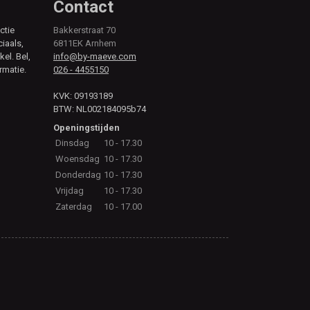
Contact
ctie
Bakkerstraat 70
ciaals,
6811EK Arnhem
kel. Bel,
info@by-maeve.com
rmatie.
026 - 4455150
KVK: 09193189
BTW: NL002184095b74
Openingstijden
Dinsdag
10 - 17.30
Woensdag
10 - 17.30
Donderdag
10 - 17.30
Vrijdag
10 - 17.30
Zaterdag
10 - 17.00