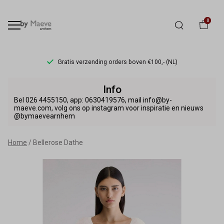
0
Gratis verzending orders boven €100,- (NL)
Bellerose
Info
Dathe
Bel 026 4455150, app: 0630419576, mail info@by-
maeve.com, volg ons op instagram voor inspiratie en nieuws
@bymaevearnhem
-
By
Home
Bellerose Dathe
Maeve