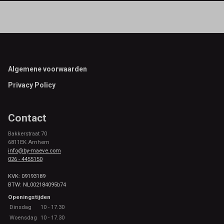
Footer
Algemene voorwaarden
Privacy Policy
Contact
Bakkerstraat 70
6811EK Arnhem
info@by-maeve.com
026 - 4455150
KVK: 09193189
BTW: NL002184095b74
Openingstijden
Dinsdag
10 - 17.30
Woensdag
10 - 17.30