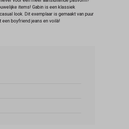
e liever voor een meer aansluitende pasvorm?
uwelijke items! Gabin is een klassiek
sual look. Dit exemplaar is gemaakt van puur
 een boyfriend jeans en voilà!