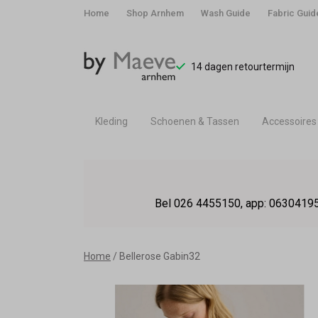
Home
Shop Arnhem
Wash Guide
Fabric Guid
14 dagen retourtermijn
Kleding
Schoenen & Tassen
Accessoires
Bellerose
Gabin32
Bel 026 4455150, app: 06304195
-
By
Home
Bellerose Gabin32
Maeve