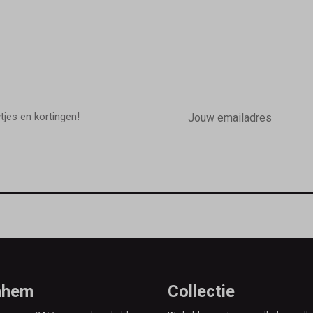
E-
mailadres
wtjes en kortingen!
rnhem
Collectie