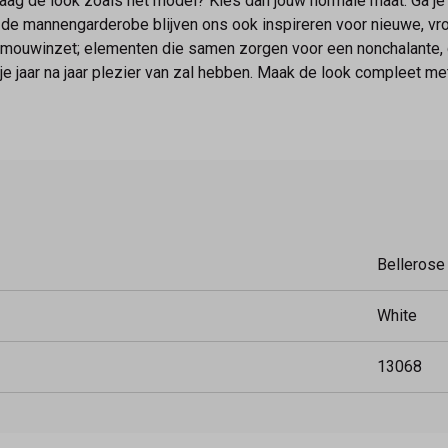
raag de look zoals het model? Kies dan jouw normale maat. Ga j
 de mannengarderobe blijven ons ook inspireren voor nieuwe, vro
ouwinzet; elementen die samen zorgen voor een nonchalante, ca
e jaar na jaar plezier van zal hebben. Maak de look compleet met
Bellerose
White
13068