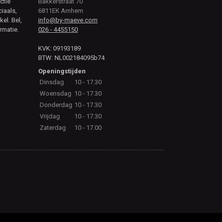
ctie
Bakkerstraat 70
ciaals,
6811EK Arnhem
kel. Bel,
info@by-maeve.com
rmatie.
026 - 4455150
KVK: 09193189
BTW: NL002184095b74
Openingstijden
Dinsdag
10 - 17.30
Woensdag
10 - 17.30
Donderdag
10 - 17.30
Vrijdag
10 - 17.30
Zaterdag
10 - 17.00