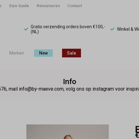
e
Size Guide
Retourneren
Contact
Gratis verzending orders boven €100,-
Winkel & 
(NL)
Merken
New
Sale
Info
76, mail info@by-maeve.com, volg ons op instagram voor insp
€