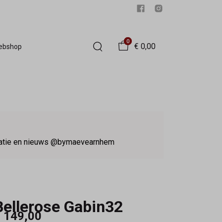
0
€ 0,00
Webshop
iratie en nieuws @bymaevearnhem
Bellerose Gabin32
 149,00