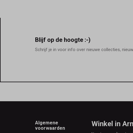
Blijf op de hoogte :-)
Schrijf je in voor info over nieuwe collecties, nieu
Footer
Winkel in A
Algemene
voorwaarden