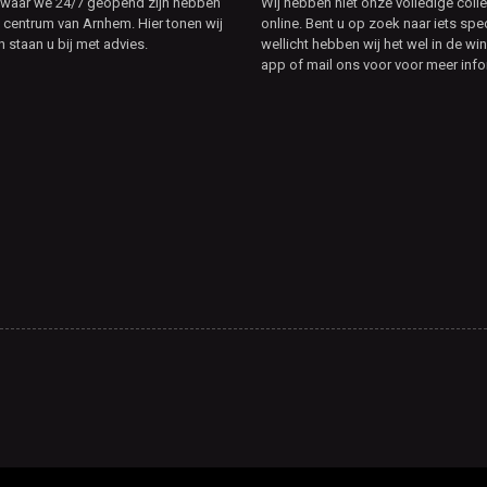
e waar we 24/7 geopend zijn hebben
Wij hebben niet onze volledige colle
t centrum van Arnhem. Hier tonen wij
online. Bent u op zoek naar iets spe
n staan u bij met advies.
wellicht hebben wij het wel in de win
app of mail ons voor voor meer info