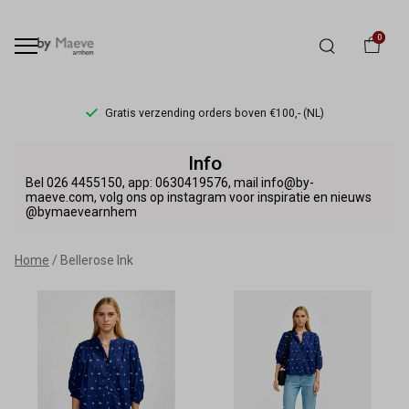
0
Gratis verzending orders boven €100,- (NL)
Bellerose
Info
Ink
Bel 026 4455150, app: 0630419576, mail info@by-
maeve.com, volg ons op instagram voor inspiratie en nieuws
@bymaevearnhem
-
By
Home
Bellerose Ink
Maeve