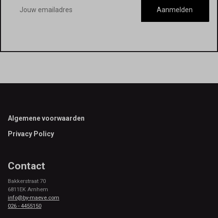
E-
mailadres
Aanmelden
Footer
Algemene voorwaarden
Privacy Policy
Contact
Bakkerstraat 70
6811EK Arnhem
info@by-maeve.com
026 - 4455150