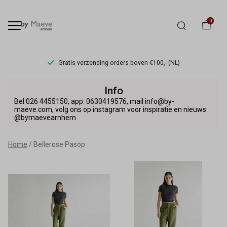
0
Gratis verzending orders boven €100,- (NL)
Bellerose
Info
Pasop
Bel 026 4455150, app: 0630419576, mail info@by-
maeve.com, volg ons op instagram voor inspiratie en nieuws
@bymaevearnhem
-
By
Home
Bellerose Pasop
Maeve