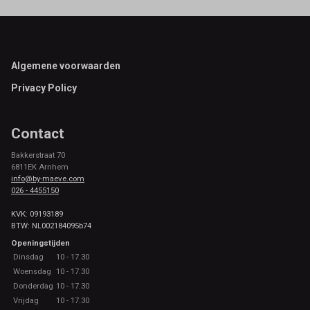
Footer
Algemene voorwaarden
Privacy Policy
Contact
Bakkerstraat 70
6811EK Arnhem
info@by-maeve.com
026 - 4455150
KVK: 09193189
BTW: NL002184095b74
Openingstijden
Dinsdag
10 - 17.30
Woensdag
10 - 17.30
Donderdag
10 - 17.30
Vrijdag
10 - 17.30