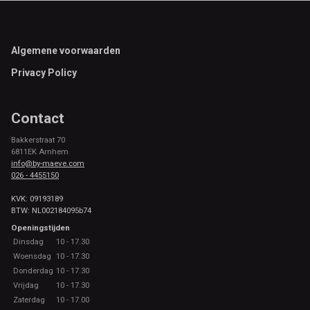
Footer
Algemene voorwaarden
Privacy Policy
Contact
Bakkerstraat 70
6811EK Arnhem
info@by-maeve.com
026 - 4455150
KVK: 09193189
BTW: NL002184095b74
Openingstijden
Dinsdag
10 - 17.30
Woensdag
10 - 17.30
Donderdag
10 - 17.30
Vrijdag
10 - 17.30
Zaterdag
10 - 17.00