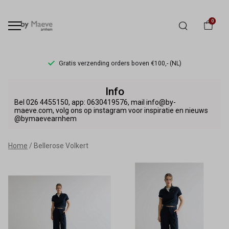
0
Gratis verzending orders boven €100,- (NL)
Bellerose
Info
Volkert
Bel 026 4455150, app: 0630419576, mail info@by-
maeve.com, volg ons op instagram voor inspiratie en nieuws
@bymaevearnhem
-
By
Home
Bellerose Volkert
Maeve