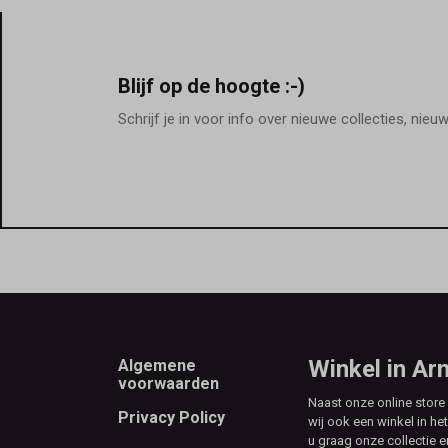
Blijf op de hoogte :-)
Schrijf je in voor info over nieuwe collecties, nieu
Footer
Winkel in A
Algemene
voorwaarden
Naast onze online stor
Privacy Policy
wij ook een winkel in he
u graag onze collectie e