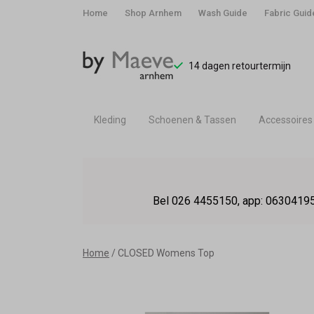
Home
Shop Arnhem
Wash Guide
Fabric Guid
14 dagen retourtermijn
Kleding
Schoenen & Tassen
Accessoires
CLOSED
Womens
Bel 026 4455150, app: 06304195
Top
-
Home
CLOSED Womens Top
By