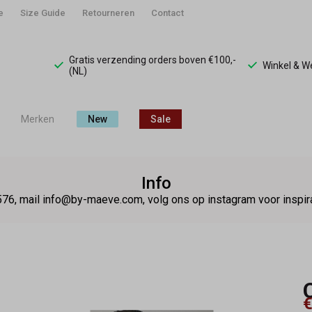
e
Size Guide
Retourneren
Contact
Gratis verzending orders boven €100,-
Winkel & 
(NL)
Merken
New
Sale
Info
76, mail info@by-maeve.com, volg ons op instagram voor insp
€