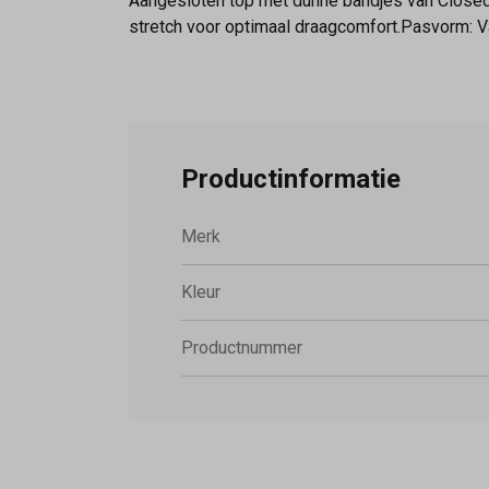
Aangesloten top met dunne bandjes van Closed. 
stretch voor optimaal draagcomfort.Pasvorm: V
Productinformatie
Merk
Kleur
Productnummer