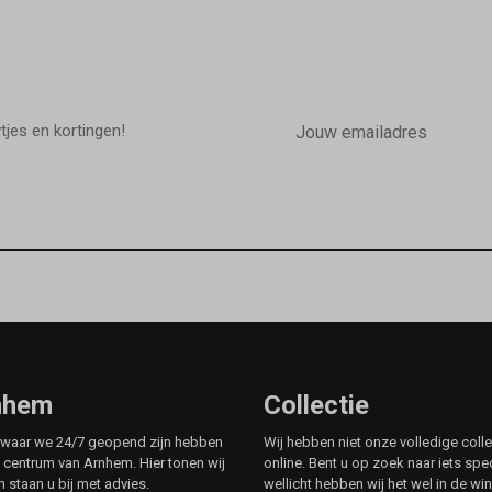
E-
mailadres
wtjes en kortingen!
rnhem
Collectie
e waar we 24/7 geopend zijn hebben
Wij hebben niet onze volledige colle
t centrum van Arnhem. Hier tonen wij
online. Bent u op zoek naar iets spe
n staan u bij met advies.
wellicht hebben wij het wel in de win