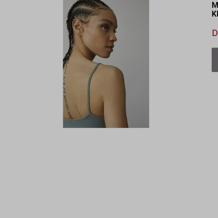
M
K
D