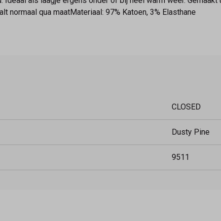
Ideaal als laagje ergens onder of bij heel warm weer. Gemaakt 
alt normaal qua maatMateriaal: 97% Katoen, 3% Elasthane
CLOSED
Dusty Pine
9511