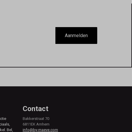
Aanmelden
Contact
ctie
Bakkerstraat 70
ciaals,
6811EK Arnhem
kel. Bel,
info@by-maeve.com