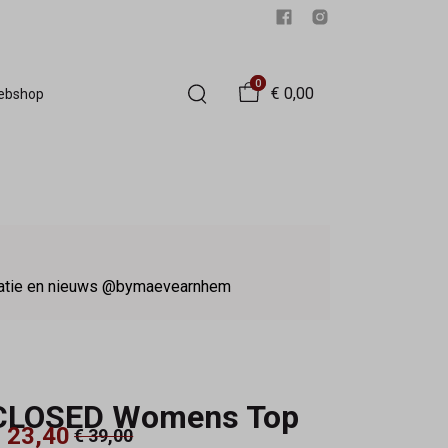
0
€ 0,00
Webshop
iratie en nieuws @bymaevearnhem
CLOSED Womens Top
 23,40
€ 39,00