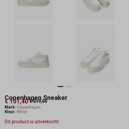
Copenhagen Sneaker
€ 131,40
€ 219,00
Merk:
Copenhagen
Kleur:
White
Dit product is uitverkocht.