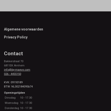
Footer
Algemene voorwaarden
Privacy Policy
Contact
Bakkerstraat 70
6811EK Arnhem
info@by-maeve.com
026 - 4455150
KVK: 09193189
BTW: NL002184095b74
Openingstijden
Dinsdag
10 - 17.30
Woensdag
10 - 17.30
Donderdag
10 - 17.30