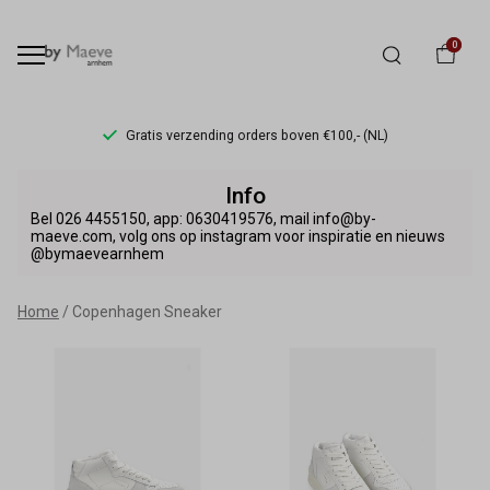
0
Gratis verzending orders boven €100,- (NL)
Copenhagen
Info
Sneaker
Bel 026 4455150, app: 0630419576, mail info@by-
maeve.com, volg ons op instagram voor inspiratie en nieuws
@bymaevearnhem
-
By
Home
Copenhagen Sneaker
Maeve