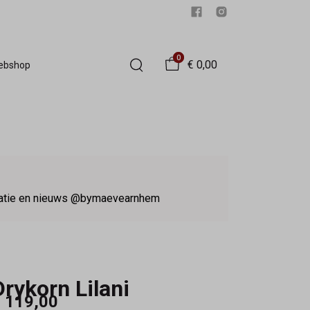
0
€ 0,00
Webshop
iratie en nieuws @bymaevearnhem
Drykorn Lilani
 119,00