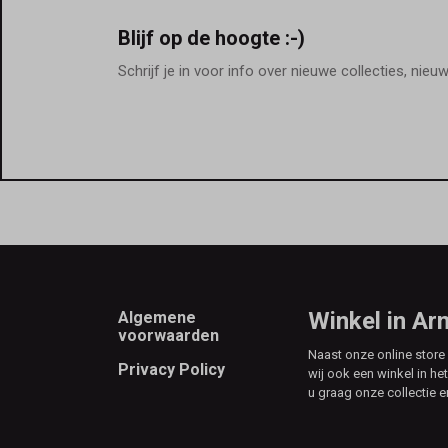
Blijf op de hoogte :-)
Schrijf je in voor info over nieuwe collecties, nieu
Footer
Winkel in A
Algemene
voorwaarden
Naast onze online stor
Privacy Policy
wij ook een winkel in he
u graag onze collectie e