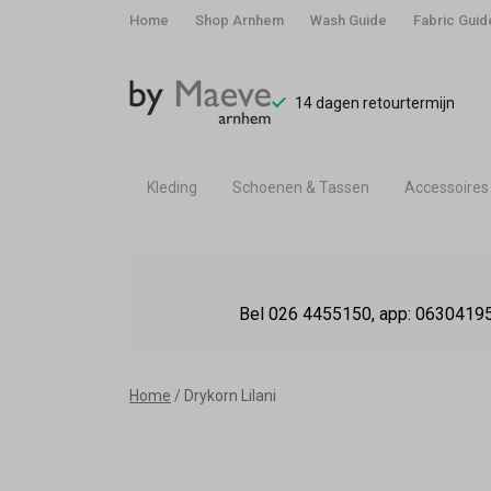
Home
Shop Arnhem
Wash Guide
Fabric Guid
14 dagen retourtermijn
Kleding
Schoenen & Tassen
Accessoires
Drykorn
Lilani
Bel 026 4455150, app: 06304195
-
By
Home
Drykorn Lilani
Maeve