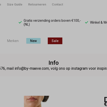
e
Size Guide
Retourneren
Contact
Gratis verzending orders boven €100,-
Winkel & 
(NL)
Merken
New
Sale
Info
76, mail info@by-maeve.com, volg ons op instagram voor insp
€