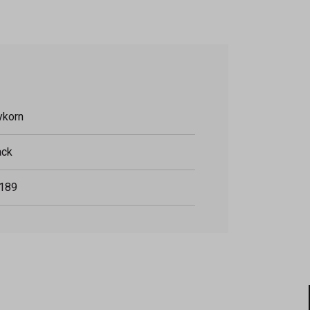
ykorn
ack
189