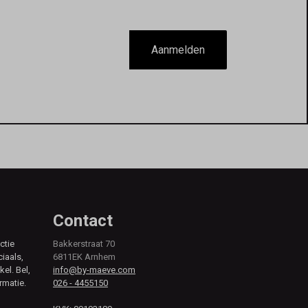
Aanmelden
Contact
ctie
Bakkerstraat 70
ciaals,
6811EK Arnhem
kel. Bel,
info@by-maeve.com
rmatie.
026 - 4455150