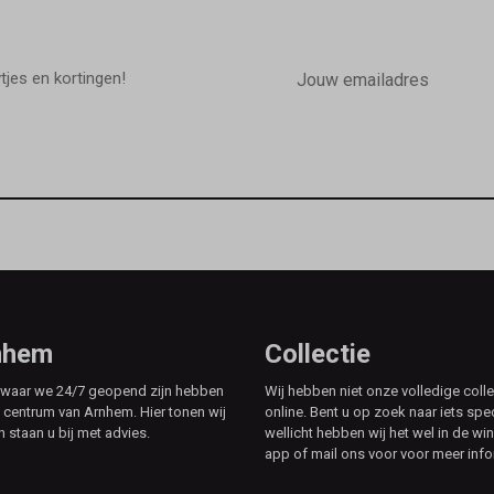
E-
mailadres
wtjes en kortingen!
rnhem
Collectie
e waar we 24/7 geopend zijn hebben
Wij hebben niet onze volledige colle
t centrum van Arnhem. Hier tonen wij
online. Bent u op zoek naar iets spe
n staan u bij met advies.
wellicht hebben wij het wel in de win
app of mail ons voor voor meer info