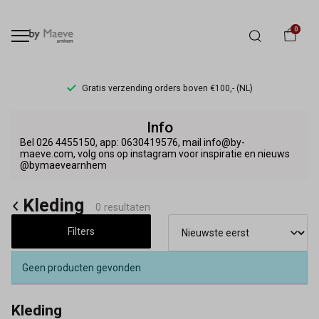
0
Gratis verzending orders boven €100,- (NL)
Kleding
Info
-
Bel 026 4455150, app: 0630419576, mail info@by-
maeve.com, volg ons op instagram voor inspiratie en nieuws
@bymaevearnhem
By
Maeve
Kleding
0 resultaten
Filters
Geen producten gevonden
Kleding