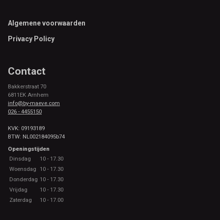
Footer
Algemene voorwaarden
Privacy Policy
Contact
Bakkerstraat 70
6811EK Arnhem
info@by-maeve.com
026 - 4455150
KVK: 09193189
BTW: NL002184095b74
Openingstijden
Dinsdag
10 - 17.30
Woensdag
10 - 17.30
Donderdag
10 - 17.30
Vrijdag
10 - 17.30
Zaterdag
10 - 17.00