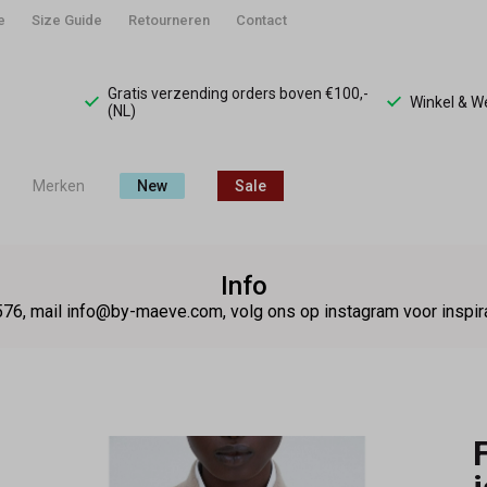
e
Size Guide
Retourneren
Contact
Gratis verzending orders boven €100,-
Winkel & 
(NL)
Merken
New
Sale
Info
76, mail info@by-maeve.com, volg ons op instagram voor insp