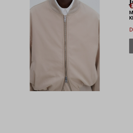
€
M
K
D