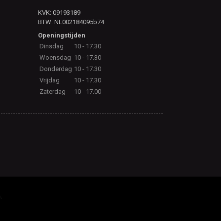
KVK: 09193189
BTW: NL002184095b74
Openingstijden
Dinsdag
10 - 17.30
Woensdag
10 - 17.30
Donderdag
10 - 17.30
Vrijdag
10 - 17.30
Zaterdag
10 - 17.00
.