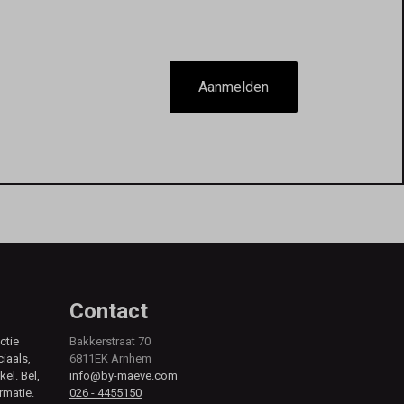
Aanmelden
Contact
ctie
Bakkerstraat 70
ciaals,
6811EK Arnhem
kel. Bel,
info@by-maeve.com
rmatie.
026 - 4455150