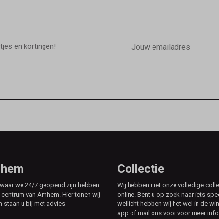
E-
mailadres
wtjes en kortingen!
rnhem
Collectie
e waar we 24/7 geopend zijn hebben
Wij hebben niet onze volledige colle
t centrum van Arnhem. Hier tonen wij
online. Bent u op zoek naar iets spe
n staan u bij met advies.
wellicht hebben wij het wel in de win
app of mail ons voor voor meer info