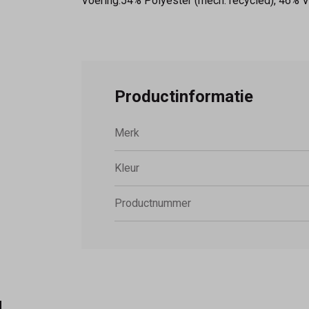
Voering:54% Polyester (mech. recycled), 46% V
Productinformatie
Merk
Kleur
Productnummer