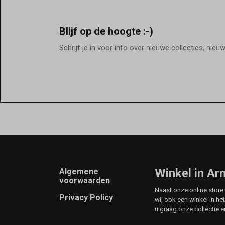
Blijf op de hoogte :-)
Schrijf je in voor info over nieuwe collecties, nieu
Footer
Winkel in A
Algemene
voorwaarden
Naast onze online stor
Privacy Policy
wij ook een winkel in he
u graag onze collectie e