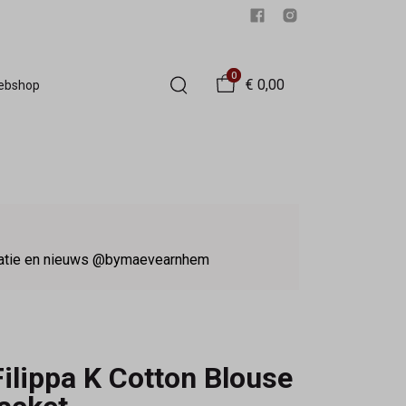
0
€ 0,00
Webshop
iratie en nieuws @bymaevearnhem
Filippa K Cotton Blouse