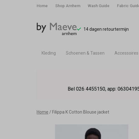
Home
Shop Arnhem
Wash Guide
Fabric Guid
14 dagen retourtermijn
Kleding
Schoenen & Tassen
Accessoires
Filippa
K
Bel 026 4455150, app: 06304195
Cotton
Blouse
Home
Filippa K Cotton Blouse jacket
jacket