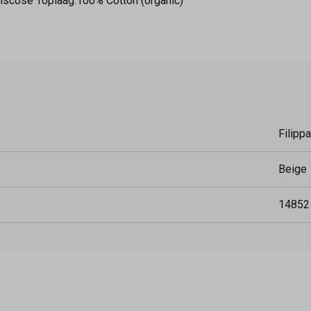
iscose Toplaag:100% Cotton (organic)
Filipp
Beige
14852