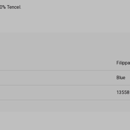
00% Tencel.
Filipp
Blue
13558