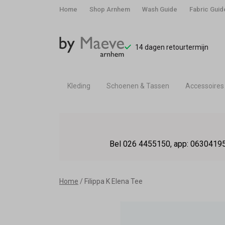
Home
Shop Arnhem
Wash Guide
Fabric Guid
14 dagen retourtermijn
Kleding
Schoenen & Tassen
Accessoires
Filippa
K
Bel 026 4455150, app: 06304195
Elena
Tee
Home
Filippa K Elena Tee
-