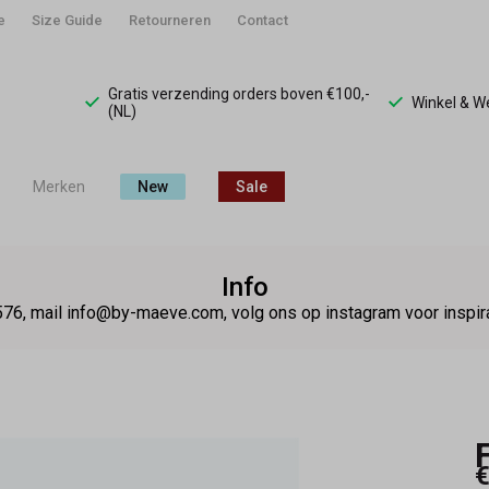
e
Size Guide
Retourneren
Contact
Gratis verzending orders boven €100,-
Winkel & 
(NL)
Merken
New
Sale
Info
76, mail info@by-maeve.com, volg ons op instagram voor insp
€