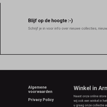
Blijf op de hoogte :-)
Schrijf je in voor info over nieuwe collecties, nieu
Footer
Winkel in A
Algemene
voorwaarden
Naast onze online stor
Privacy Policy
wij ook een winkel in he
u graag onze collectie e