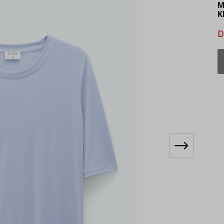
M
K
D