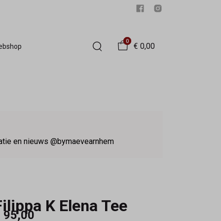
0
€ 0,00
Webshop
iratie en nieuws @bymaevearnhem
Filippa K Elena Tee
 95,00