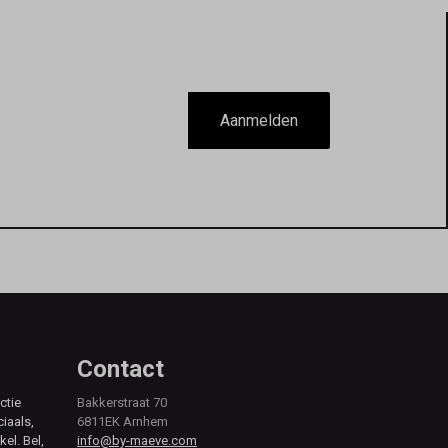
Aanmelden
Contact
ctie
Bakkerstraat 70
ciaals,
6811EK Arnhem
kel. Bel,
info@by-maeve.com