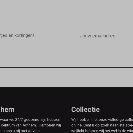
E-
mailadres
wtjes en kortingen!
rnhem
Collectie
e waar we 24/7 geopend zijn hebben
Wij hebben niet onze volledige colle
t centrum van Arnhem. Hier tonen wij
online. Bent u op zoek naar iets spe
n staan u bij met advies.
wellicht hebben wij het wel in de win