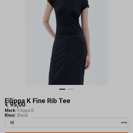
Maeve
Filippa K Fine Rib Tee
€ 95,00
Merk:
Filippa K
Kleur:
Black