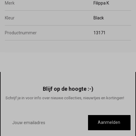
Merk
Filippa K
Kleur
Black
Productnummer
13171
Blijf op de hoogte :-)
Schrijf je in voor info over nieuwe collecties, nieuwtjes en kortingen!
E-
mailadres
Aanmelden