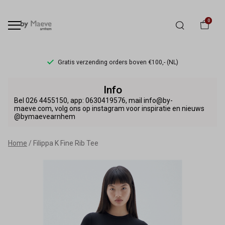
0
Gratis verzending orders boven €100,- (NL)
Filippa
Info
K
Bel 026 4455150, app: 0630419576, mail info@by-
maeve.com, volg ons op instagram voor inspiratie en nieuws
@bymaevearnhem
Fine
Rib
Home
Filippa K Fine Rib Tee
Tee
-
By