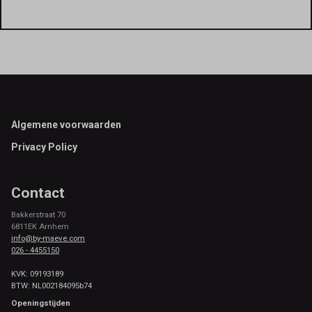
Footer
Algemene voorwaarden
Privacy Policy
Contact
Bakkerstraat 70
6811EK Arnhem
info@by-maeve.com
026 - 4455150
KVK: 09193189
BTW: NL002184095b74
Openingstijden