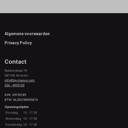
Footer
Algemene voorwaarden
Privacy Policy
Contact
Bakkerstraat 70
6811EK Arnhem
info@by-maeve.com
026 - 4455150
KVK: 09193189
BTW: NL002184095b74
Openingstijden
Dinsdag
10 - 17.30
Woensdag
10 - 17.30
Donderdag
10 - 17.30