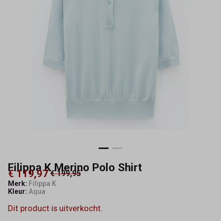
Maeve
Filippa K Merino Polo Shirt
€ 119,97
€ 199,95
Merk:
Filippa K
Kleur:
Aqua
Dit product is uitverkocht.