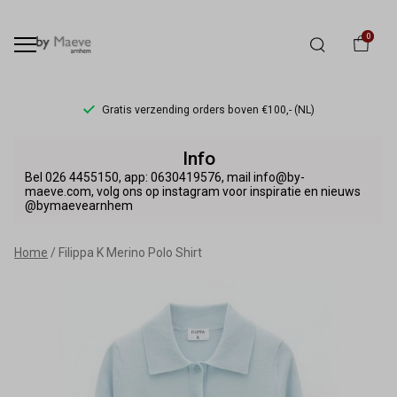
0
Gratis verzending orders boven €100,- (NL)
Filippa
Info
K
Bel 026 4455150, app: 0630419576, mail info@by-
maeve.com, volg ons op instagram voor inspiratie en nieuws
@bymaevearnhem
Merino
Polo
Home
Filippa K Merino Polo Shirt
Shirt
-
By