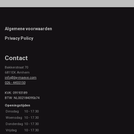
Footer
Algemene voorwaarden
Privacy Policy
Contact
Bakkerstraat 70
6811EK Arnhem
info@by-maeve.com
026 - 4455150
KVK: 09193189
BTW: NL002184095b74
Openingstijden
Dinsdag
10 - 17.30
Woensdag
10 - 17.30
Donderdag
10 - 17.30
Vrijdag
10 - 17.30