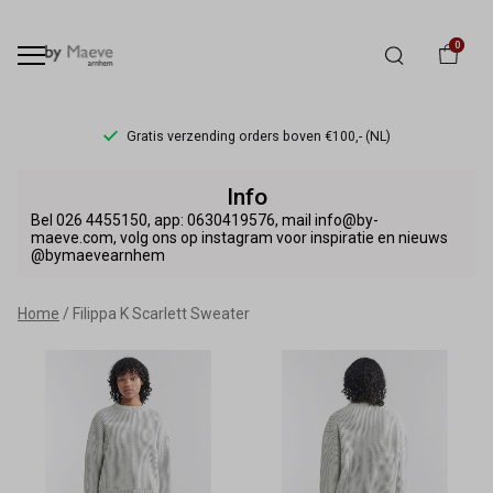
0
Gratis verzending orders boven €100,- (NL)
Filippa
Info
K
Bel 026 4455150, app: 0630419576, mail info@by-
maeve.com, volg ons op instagram voor inspiratie en nieuws
@bymaevearnhem
Scarlett
Sweater
Home
Filippa K Scarlett Sweater
-
By
Maeve