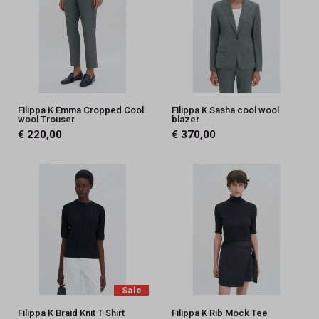
Filippa K Emma Cropped Cool
Filippa K Sasha cool wool
wool Trouser
blazer
€ 220,00
€ 370,00
Sale
Filippa K Braid Knit T-Shirt
Filippa K Rib Mock Tee