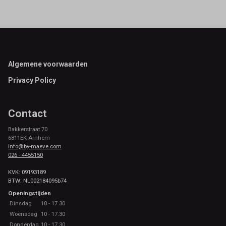
Footer
Algemene voorwaarden
Privacy Policy
Contact
Bakkerstraat 70
6811EK Arnhem
info@by-maeve.com
026 - 4455150
KVK: 09193189
BTW: NL002184095b74
Openingstijden
Dinsdag
10 - 17.30
Woensdag
10 - 17.30
Donderdag
10 - 17.30