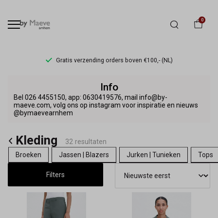
0
s verzending orders boven €100,- (NL)
Kleding
Info
-
Bel 026 4455150, app: 0630419576, mail info@by-
maeve.com, volg ons op instagram voor inspiratie en nieuws
@bymaevearnhem
By
Maeve
Kleding
32 resultaten
Broeken
Jassen | Blazers
Jurken | Tunieken
Tops
Filters