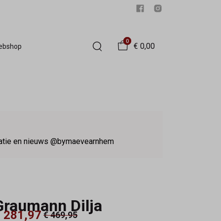
0
€ 0,00
Webshop
iratie en nieuws @bymaevearnhem
Graumann Dilja
 281,97
€ 469,95