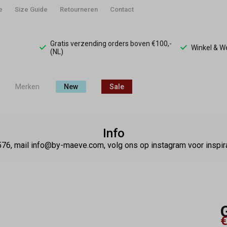
e
Size Guide
Retourneren
Contact
Gratis verzending orders boven €100,-
Winkel & 
(NL)
Merken
New
Sale
Info
76, mail info@by-maeve.com, volg ons op instagram voor insp
€