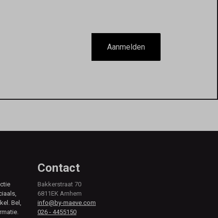
Aanmelden
Contact
ctie
Bakkerstraat 70
ciaals,
6811EK Arnhem
kel. Bel,
info@by-maeve.com
rmatie.
026 - 4455150