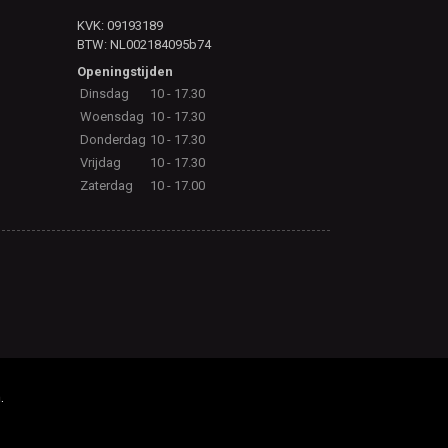
KVK: 09193189
BTW: NL002184095b74
Openingstijden
Dinsdag
10 - 17.30
Woensdag
10 - 17.30
Donderdag
10 - 17.30
Vrijdag
10 - 17.30
Zaterdag
10 - 17.00
.