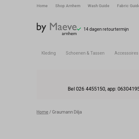
Home
Shop Arnhem
Wash Guide
Fabric Guid
14 dagen retourtermijn
Kleding
Schoenen & Tassen
Accessoires
Graumann
Dilja
Bel 026 4455150, app: 06304195
-
By
Home
Graumann Dilja
Maeve