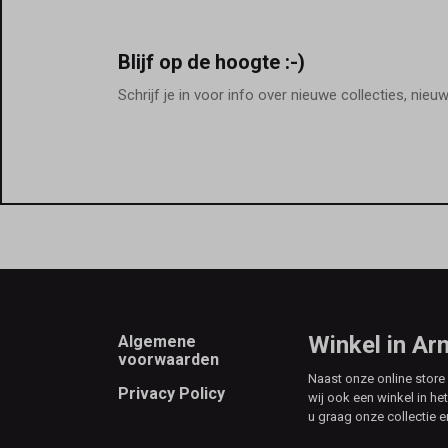
Blijf op de hoogte :-)
Schrijf je in voor info over nieuwe collecties, nieu
Footer
Winkel in A
Algemene
voorwaarden
Naast onze online stor
Privacy Policy
wij ook een winkel in he
u graag onze collectie e