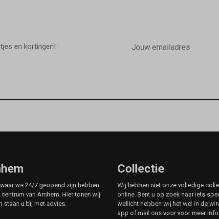
E-
mailadres
wtjes en kortingen!
rnhem
Collectie
e waar we 24/7 geopend zijn hebben
Wij hebben niet onze volledige colle
t centrum van Arnhem. Hier tonen wij
online. Bent u op zoek naar iets spe
n staan u bij met advies.
wellicht hebben wij het wel in de win
app of mail ons voor voor meer info