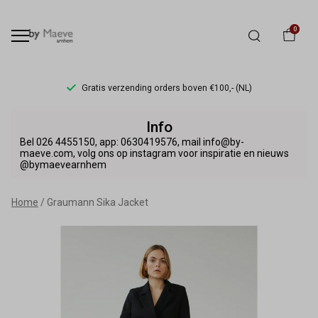
0
Gratis verzending orders boven €100,- (NL)
Graumann
Info
Sika
Bel 026 4455150, app: 0630419576, mail info@by-
maeve.com, volg ons op instagram voor inspiratie en nieuws
@bymaevearnhem
Jacket
-
Home
Graumann Sika Jacket
By
Maeve