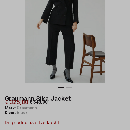
Graumann Sika Jacket
€ 325,80
€ 543,00
Merk:
Graumann
Kleur:
Black
Dit product is uitverkocht.