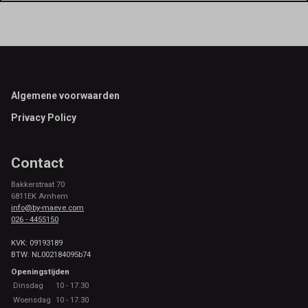
Footer
Algemene voorwaarden
Privacy Policy
Contact
Bakkerstraat 70
6811EK Arnhem
info@by-maeve.com
026 - 4455150
KVK: 09193189
BTW: NL002184095b74
Openingstijden
Dinsdag
10 - 17.30
Woensdag
10 - 17.30