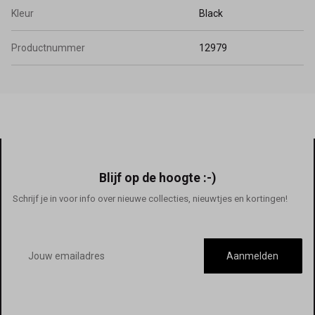
Kleur
Black
Productnummer
12979
Blijf op de hoogte :-)
Schrijf je in voor info over nieuwe collecties, nieuwtjes en kortingen!
E-
mailadres
Aanmelden