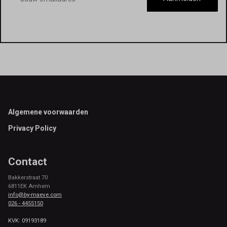
Footer
Algemene voorwaarden
Privacy Policy
Contact
Bakkerstraat 70
6811EK Arnhem
info@by-maeve.com
026 - 4455150
KVK: 09193189