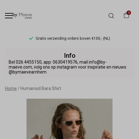
0
Gratis verzending orders boven €100,- (NL)
Humanoid
Info
Bara
Bel 026 4455150, app: 0630419576, mail info@by-
maeve.com, volg ons op instagram voor inspiratie en nieuws
@bymaevearnhem
Shirt
-
Home
Humanoid Bara Shirt
By
Maeve