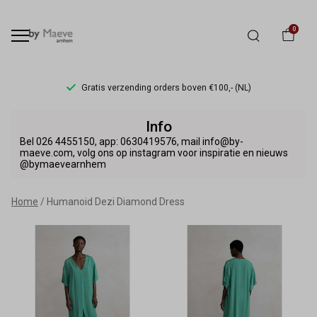
0
Gratis verzending orders boven €100,- (NL)
Humanoid
Info
Dezi
Bel 026 4455150, app: 0630419576, mail info@by-
maeve.com, volg ons op instagram voor inspiratie en nieuws
@bymaevearnhem
Diamond
Dress
Home
Humanoid Dezi Diamond Dress
-
By
Maeve