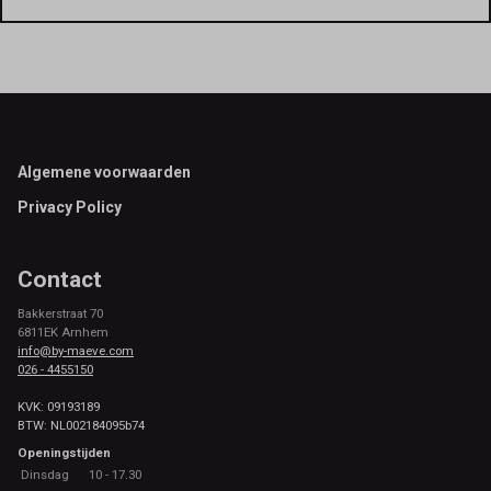
Footer
Algemene voorwaarden
Privacy Policy
Contact
Bakkerstraat 70
6811EK Arnhem
info@by-maeve.com
026 - 4455150
KVK: 09193189
BTW: NL002184095b74
Openingstijden
Dinsdag
10 - 17.30