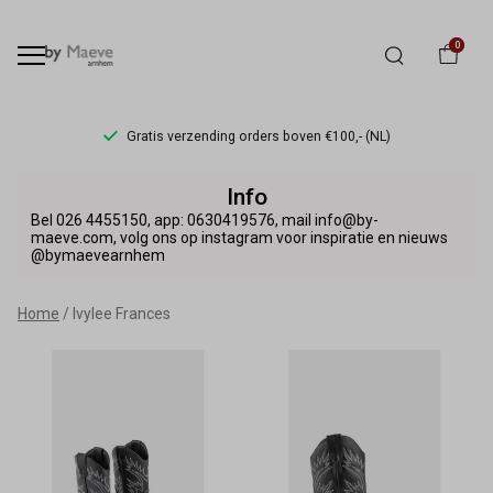
0
Gratis verzending orders boven €100,- (NL)
Ivylee
Info
Frances
Bel 026 4455150, app: 0630419576, mail info@by-
maeve.com, volg ons op instagram voor inspiratie en nieuws
@bymaevearnhem
-
By
Home
Ivylee Frances
Maeve