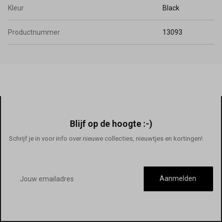
Kleur
Black
Productnummer
13093
Blijf op de hoogte :-)
Schrijf je in voor info over nieuwe collecties, nieuwtjes en kortingen!
E-
mailadres
Aanmelden