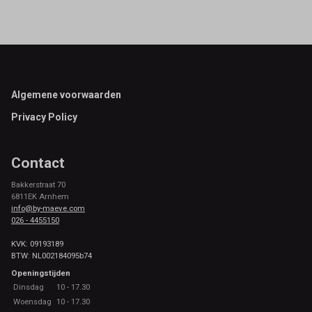
Footer
Algemene voorwaarden
Privacy Policy
Contact
Bakkerstraat 70
6811EK Arnhem
info@by-maeve.com
026 - 4455150
KVK: 09193189
BTW: NL002184095b74
Openingstijden
Dinsdag
10 - 17.30
Woensdag
10 - 17.30