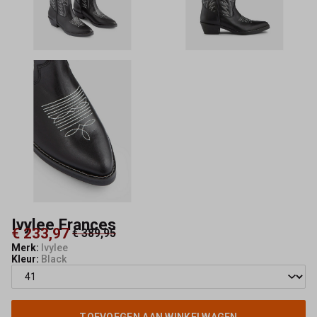
Ivylee Frances
€ 233,97
€ 389,95
Merk:
Ivylee
Kleur:
Black