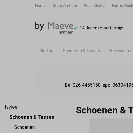
Home
Shop Arnhem
Wash Guide
Fabric Guid
14 dagen retourtermijn
Kleding
Schoenen & Tassen
Accessoires
Schoenen
&
Bel 026 4455150, app: 06304195
Tassen
-
Ivylee
Schoenen & 
By
Schoenen & Tassen
Schoenen