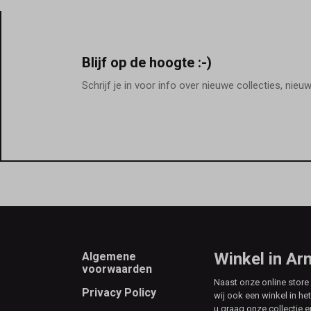
Blijf op de hoogte :-)
Schrijf je in voor info over nieuwe collecties, nieu
Footer
Winkel in A
Algemene
voorwaarden
Naast onze online stor
Privacy Policy
wij ook een winkel in he
u graag onze collectie e