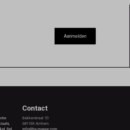
Aanmelden
Contact
ctie
Bakkerstraat 70
ciaals,
6811EK Arnhem
kel. Bel,
info@by-maeve.com