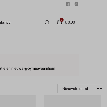
0
€ 0,00
Webshop
iratie en nieuws @bymaevearnhem