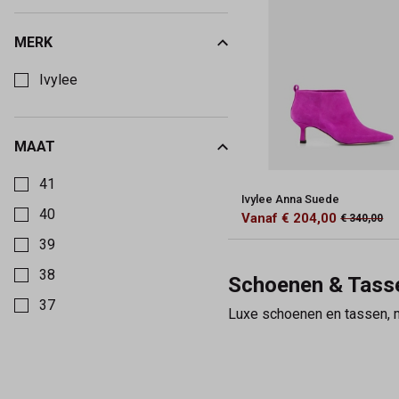
Maeve
MERK
Kies een Merk om op te filteren
Ivylee
MAAT
Kies een Maat om op te filteren
41
Ivylee Anna Suede
40
Vanaf € 204,00
€ 340,00
39
38
Schoenen & Tass
37
Luxe schoenen en tassen, ma