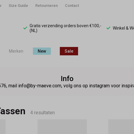
e
Size Guide
Retourneren
Contact
Gratis verzending orders boven €100,-
Winkel & 
(NL)
Merken
New
Sale
Info
76, mail info@by-maeve.com, volg ons op instagram voor insp
Tassen
4 resultaten