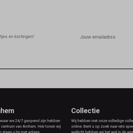
E-
mailadres
wtjes en kortingen!
rnhem
Collectie
e waar we 24/7 geopend zijn hebben
Wij hebben niet onze volledige colle
t centrum van Arnhem. Hier tonen wij
online. Bent u op zoek naar iets spe
n staan u bij met advies.
wellicht hebben wij het wel in de win