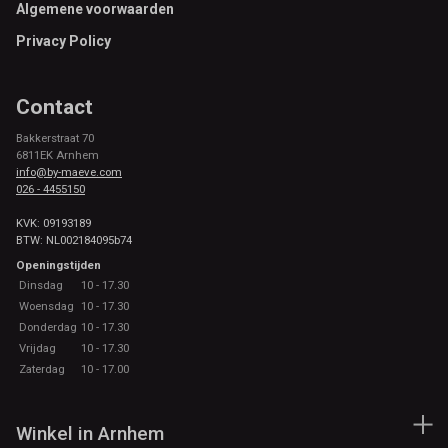
Footer
Algemene voorwaarden
Privacy Policy
Contact
Bakkerstraat 70
6811EK Arnhem
info@by-maeve.com
026 - 4455150
KVK: 09193189
BTW: NL002184095b74
Openingstijden
Dinsdag
10 - 17.30
Woensdag
10 - 17.30
Donderdag
10 - 17.30
Vrijdag
10 - 17.30
Zaterdag
10 - 17.00
Winkel in Arnhem