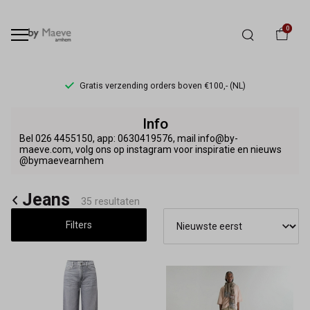
0
Gratis verzending orders boven €100,- (NL)
Jeans
Info
-
Bel 026 4455150, app: 0630419576, mail info@by-
maeve.com, volg ons op instagram voor inspiratie en nieuws
@bymaevearnhem
By
Maeve
Jeans
35 resultaten
Filters