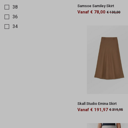
Samsoe Samiley Skirt
38
Vanaf € 78,00
€ 130,00
36
34
33
32
27
Skall Studio Emina Skirt
Vanaf € 191,97
€ 319,95