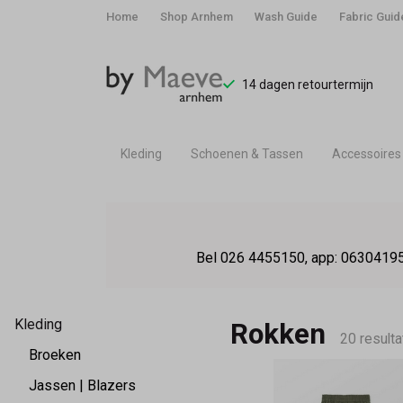
Home
Shop Arnhem
Wash Guide
Fabric Guid
14 dagen retourtermijn
Kleding
Schoenen & Tassen
Accessoires
Rokken
-
Bel 026 4455150, app: 06304195
By
Maeve
Kleding
Rokken
20 resulta
Broeken
Jassen | Blazers