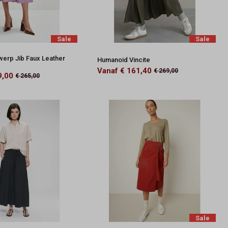
Sale
Sale
werp Jib Faux Leather
Humanoid Vincite
Vanaf € 161,40
€ 269,00
9,00
€ 265,00
Sale