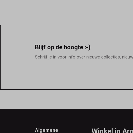
Blijf op de hoogte :-)
Schrijf je in voor info over nieuwe collecties, nieu
Footer
Winkel in A
Algemene