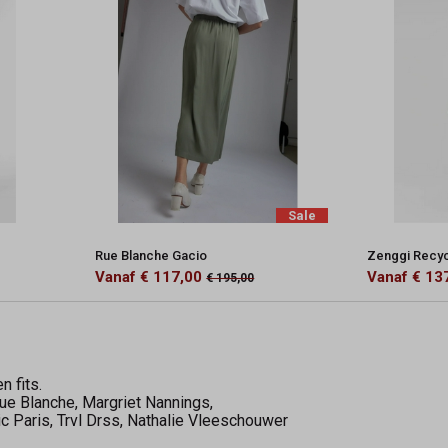
Sale
Rue Blanche Gacio
Zenggi Recyc
Vanaf € 117,00
Vanaf € 13
€ 195,00
 fits.
Rue Blanche, Margriet Nannings,
c Paris, Trvl Drss, Nathalie Vleeschouwer