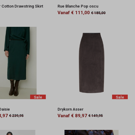
 Cotton Drawstring Skirt
Rue Blanche Pop oscu
Vanaf € 111,00
€ 185,00
Sale
Sale
Daisie
Drykorn Asser
3,97
Vanaf € 89,97
€ 239,95
€ 149,95