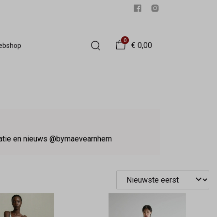
0
€ 0,00
Webshop
iratie en nieuws @bymaevearnhem