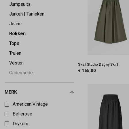
Jumpsuits
Jurken | Tunieken
Jeans
Rokken
Tops
Truien
Vesten
Skall Studio Dagny Skirt
€ 165,00
Ondermode
MERK
Kies een Merk om op te filteren
American Vintage
Bellerose
Drykorn