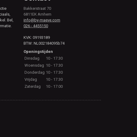
ctie
Bakkerstraat 70
ciaals,
6811EK Arnhem
kel. Bel,
info@by-maeve.com
rmatie.
026 - 4455150
KVK: 09193189
BTW: NL002184095b74
Openingstijden
Dinsdag
10 - 17.30
Woensdag
10 - 17.30
Donderdag
10 - 17.30
Vrijdag
10 - 17.30
Zaterdag
10 - 17.00