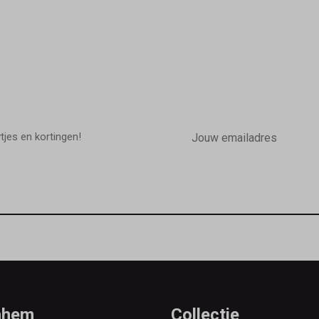
E-
mailadres
wtjes en kortingen!
rnhem
Collectie