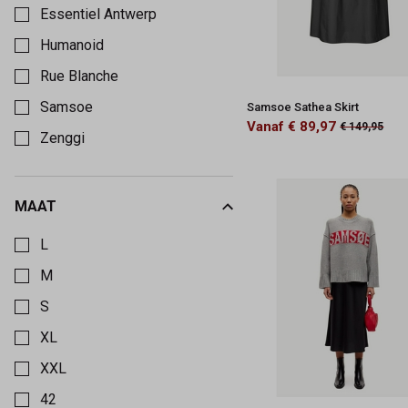
Essentiel Antwerp
Humanoid
Rue Blanche
Samsoe
Samsoe Sathea Skirt
Vanaf € 89,97
€ 149,95
Zenggi
MAAT
Kies een Maat om op te filteren
L
M
S
XL
XXL
42