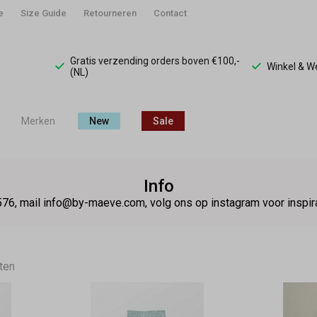
e
Size Guide
Retourneren
Contact
Gratis verzending orders boven €100,-
Winkel & 
(NL)
Merken
New
Sale
Info
76, mail info@by-maeve.com, volg ons op instagram voor insp
ten