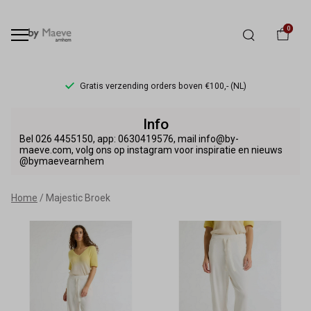
0
Gratis verzending orders boven €100,- (NL)
Majestic
Info
Broek
Bel 026 4455150, app: 0630419576, mail info@by-
maeve.com, volg ons op instagram voor inspiratie en nieuws
@bymaevearnhem
-
By
Home
Majestic Broek
Maeve