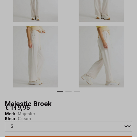
Majestic Broek
€ 119,95
Merk:
Majestic
Kleur:
Cream