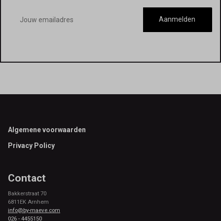
E-
mailadres
Aanmelden
Footer
Algemene voorwaarden
Privacy Policy
Contact
Bakkerstraat 70
6811EK Arnhem
info@by-maeve.com
026 - 4455150