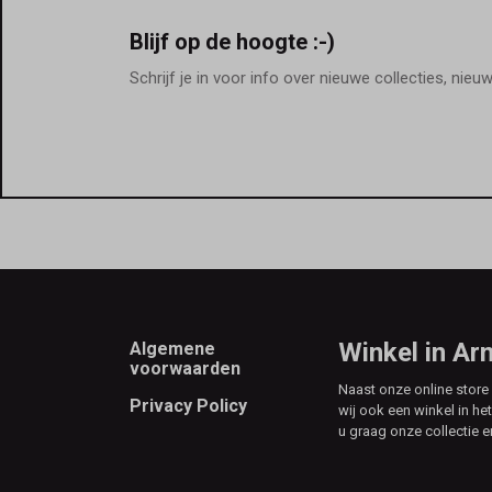
Blijf op de hoogte :-)
Schrijf je in voor info over nieuwe collecties, nieu
Footer
Winkel in A
Algemene
voorwaarden
Naast onze online stor
Privacy Policy
wij ook een winkel in he
u graag onze collectie e