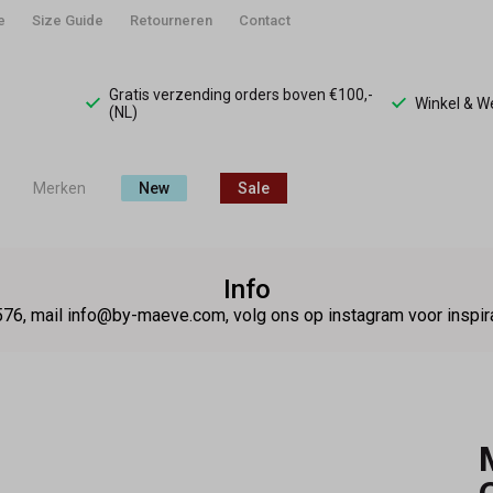
e
Size Guide
Retourneren
Contact
Gratis verzending orders boven €100,-
Winkel & 
(NL)
Merken
New
Sale
Info
76, mail info@by-maeve.com, volg ons op instagram voor insp