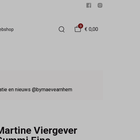
0
€ 0,00
Webshop
iratie en nieuws @bymaevearnhem
Martine Viergever