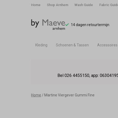
Home
Shop Arnhem
Wash Guide
Fabric Guid
14 dagen retourtermijn
Kleding
Schoenen & Tassen
Accessoires
Martine
Viergever
Bel 026 4455150, app: 06304195
Gummi
Fine
Home
Martine Viergever Gummi Fine
-