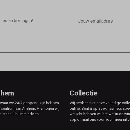
E-
mailadres
wtjes en kortingen!
rnhem
Collectie
e waar we 24/7 geopend zijn hebben
Wij hebben niet onze volledige colle
t centrum van Arnhem. Hier tonen wij
online. Bent u op zoek naar iets spe
n staan u bij met advies.
wellicht hebben wij het wel in de win
app of mail ons voor voor meer info