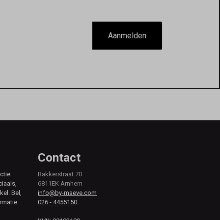
Aanmelden
Contact
ctie
Bakkerstraat 70
ciaals,
6811EK Arnhem
kel. Bel,
info@by-maeve.com
rmatie.
026 - 4455150