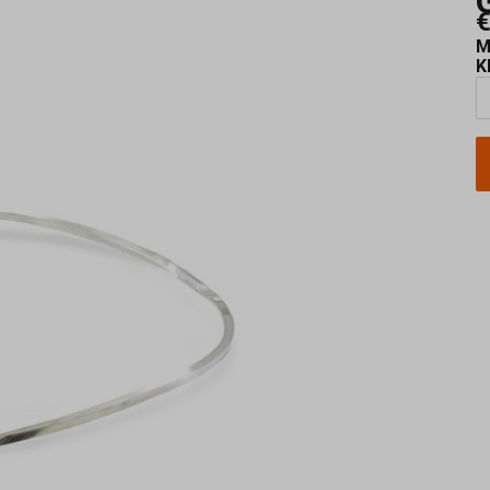
€
M
K