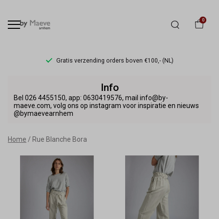
0
Gratis verzending orders boven €100,- (NL)
Rue
Info
Blanche
Bel 026 4455150, app: 0630419576, mail info@by-
maeve.com, volg ons op instagram voor inspiratie en nieuws
@bymaevearnhem
Bora
-
Home
Rue Blanche Bora
By
Maeve