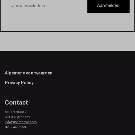
E-
mailadres
Aanmelden
Footer
Algemene voorwaarden
Privacy Policy
Contact
Bakkerstraat 70
6811EK Arnhem
info@by-maeve.com
026 - 4455150