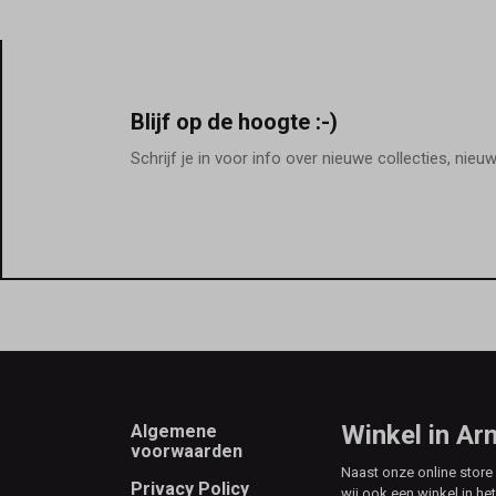
Blijf op de hoogte :-)
Schrijf je in voor info over nieuwe collecties, nieu
Footer
Winkel in A
Algemene
voorwaarden
Naast onze online stor
Privacy Policy
wij ook een winkel in he