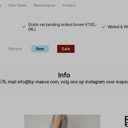
e
Size Guide
Retourneren
Contact
Gratis verzending orders boven €100,-
Winkel & 
(NL)
Merken
New
Sale
Info
76, mail info@by-maeve.com, volg ons op instagram voor insp
€