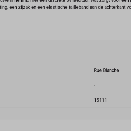
we linnenmix met een discrete twilltextuur, wat zorgt voor een 
luiting, een zijzak en een elastische tailleband aan de achterkan
Rue Blanche
-
15111