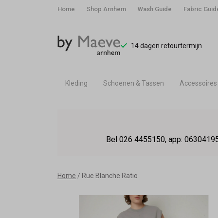
Home
Shop Arnhem
Wash Guide
Fabric Guid
14 dagen retourtermijn
Kleding
Schoenen & Tassen
Accessoires
Rue
Blanche
Bel 026 4455150, app: 06304195
Ratio
-
Home
Rue Blanche Ratio
By