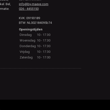
kel. Bel,
info@by-maeve.com
rmatie.
026 - 4455150
KVK: 09193189
BTW: NL002184095b74
Openingstijden
Dinsdag
10 - 17.30
Woensdag
10 - 17.30
Donderdag
10 - 17.30
Vrijdag
10 - 17.30
Zaterdag
10 - 17.00
.