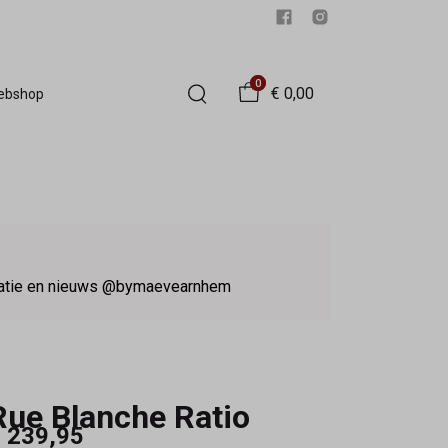
0
€ 0,00
Webshop
iratie en nieuws @bymaevearnhem
Rue Blanche Ratio
 239,95