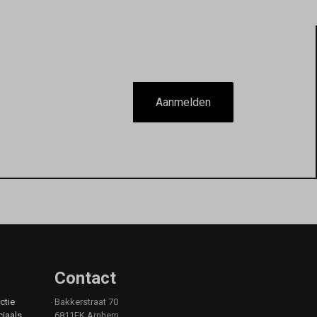
Aanmelden
Contact
ctie
Bakkerstraat 70
ciaals,
6811EK Arnhem