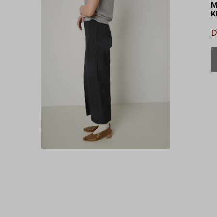
M
K
D