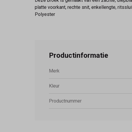
Deze broek is gemaakt van een zachte, diepblau
platte voorkant, rechte snit, enkellengte, ritss
Polyester
Productinformatie
Merk
Kleur
Productnummer