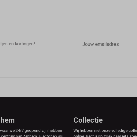
E-
mailadres
wtjes en kortingen!
rnhem
Collectie
e waar we 24/7 geopend zijn hebben
Wij hebben niet onze volledige colle
t centrum van Arnhem. Hier tonen wij
online. Bent u op zoek naar iets spe