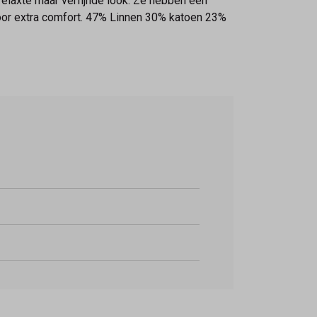
relaxte maar verfijnde look. Ze hebben een
t voor extra comfort. 47% Linnen 30% katoen 23%