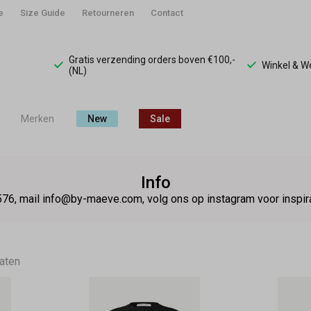
e
Size Guide
Retourneren
Contact
Gratis verzending orders boven €100,-
Winkel & 
(NL)
Merken
New
Sale
Info
76, mail info@by-maeve.com, volg ons op instagram voor insp
taten