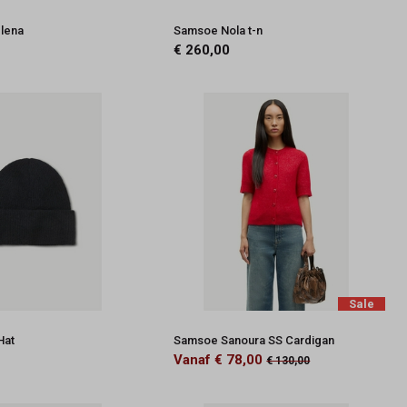
lena
Samsoe Nola t-n
€ 260,00
Sale
Hat
Samsoe Sanoura SS Cardigan
Vanaf € 78,00
€ 130,00