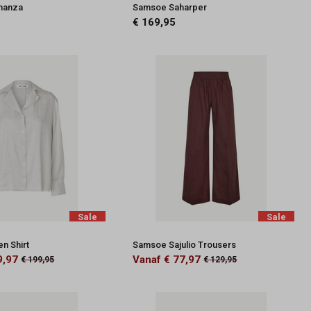
manza
Samsoe Saharper
€ 169,95
Sale
Sale
n Shirt
Samsoe Sajulio Trousers
9,97
Vanaf € 77,97
€ 199,95
€ 129,95