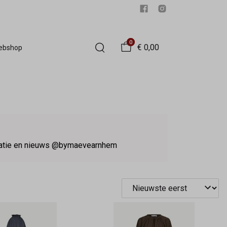
0
€ 0,00
Webshop
iratie en nieuws @bymaevearnhem