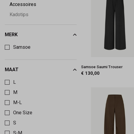
Accessoires
Kadotips
MERK
Kies een Merk om op te filteren
Samsoe
Samsoe Saumi Trouser
MAAT
€ 130,00
Kies een Maat om op te filteren
L
M
M-L
One Size
S
S-M