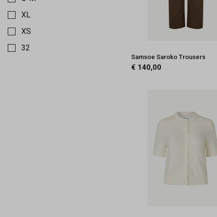
XL
XS
32
Samsoe Saroko Trousers
31
€ 140,00
30
29
28
27
26