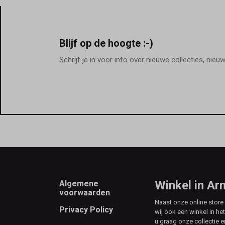
Blijf op de hoogte :-)
Schrijf je in voor info over nieuwe collecties, nieu
Footer
Winkel in A
Algemene
voorwaarden
Naast onze online stor
Privacy Policy
wij ook een winkel in he
u graag onze collectie e