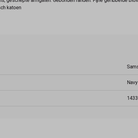
s, geschepte armgaten. Gebonden randen. Fijne geribbelde biolo
sch katoen
Sam
Navy
1433