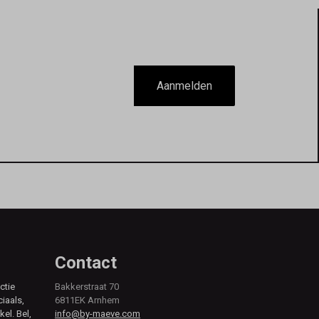
Aanmelden
Contact
ctie
Bakkerstraat 70
ciaals,
6811EK Arnhem
kel. Bel,
info@by-maeve.com