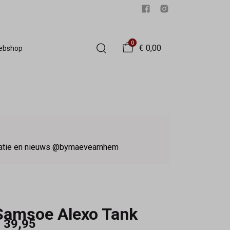
0
€ 0,00
Webshop
iratie en nieuws @bymaevearnhem
Samsoe Alexo Tank
 39,95