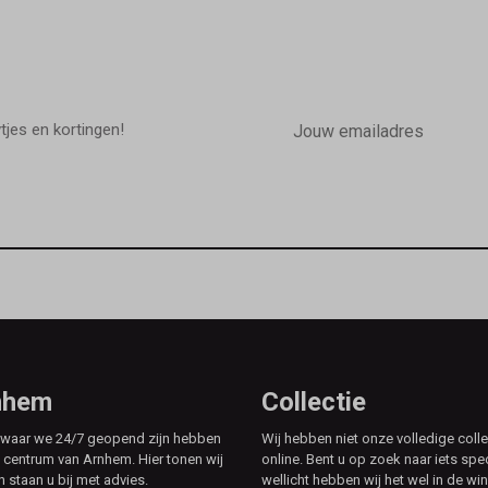
E-
mailadres
wtjes en kortingen!
rnhem
Collectie
e waar we 24/7 geopend zijn hebben
Wij hebben niet onze volledige colle
t centrum van Arnhem. Hier tonen wij
online. Bent u op zoek naar iets spe
n staan u bij met advies.
wellicht hebben wij het wel in de win