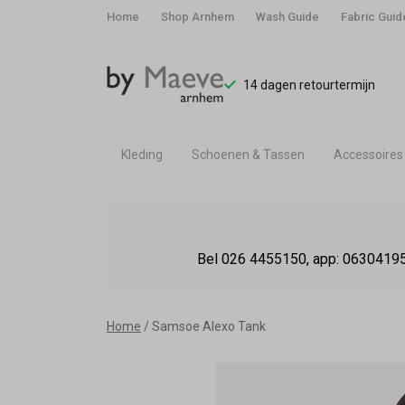
Home
Shop Arnhem
Wash Guide
Fabric Guid
14 dagen retourtermijn
Kleding
Schoenen & Tassen
Accessoires
Samsoe
Alexo
Bel 026 4455150, app: 06304195
Tank
-
Home
Samsoe Alexo Tank
By