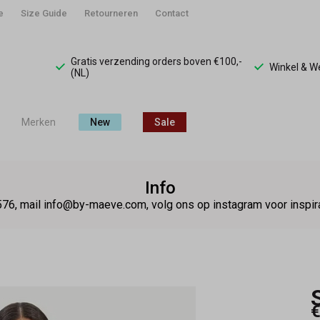
e
Size Guide
Retourneren
Contact
Gratis verzending orders boven €100,-
Winkel & 
(NL)
Merken
New
Sale
Info
76, mail info@by-maeve.com, volg ons op instagram voor insp
€