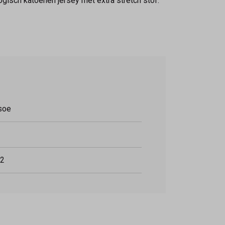
gisch katoenen jersey met extra stretch stof.
soe
2