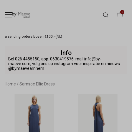
0
Winkel & Webshop
Samsoe
Info
Ellie
Bel 026 4455150, app: 0630419576, mail info@by-
maeve.com, volg ons op instagram voor inspiratie en nieuws
@bymaevearnhem
Dress
-
Home
Samsoe Ellie Dress
By
Maeve