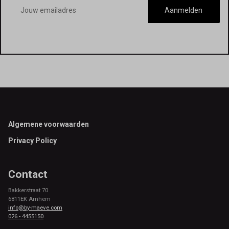
E-
mailadres
Aanmelden
Footer
Algemene voorwaarden
Privacy Policy
Contact
Bakkerstraat 70
6811EK Arnhem
info@by-maeve.com
026 - 4455150