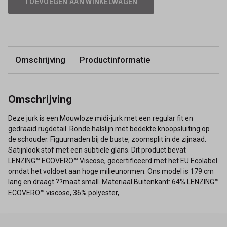
TOEVOEGEN AAN WINKELWAGEN
Omschrijving
Productinformatie
Omschrijving
Deze jurk is een Mouwloze midi-jurk met een regular fit en
gedraaid rugdetail. Ronde halslijn met bedekte knoopsluiting op
de schouder. Figuurnaden bij de buste, zoomsplit in de zijnaad.
Satijnlook stof met een subtiele glans. Dit product bevat
LENZING™ ECOVERO™ Viscose, gecertificeerd met het EU Ecolabel
omdat het voldoet aan hoge milieunormen. Ons model is 179 cm
lang en draagt ??maat small. Materiaal Buitenkant: 64% LENZING™
ECOVERO™ viscose, 36% polyester,