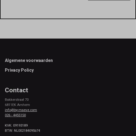
Footer
Algemene voorwaarden
Privacy Policy
Contact
Bakkerstraat 70
6811EK Arnhem
info@by-maeve.com
026 - 4455150
KVK: 09193189
BTW: NL002184095b74