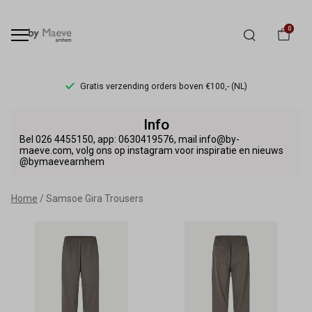
0
Gratis verzending orders boven €100,- (NL)
Samsoe
Info
Gira
Bel 026 4455150, app: 0630419576, mail info@by-
maeve.com, volg ons op instagram voor inspiratie en nieuws
@bymaevearnhem
Trousers
-
Home
Samsoe Gira Trousers
By
Maeve