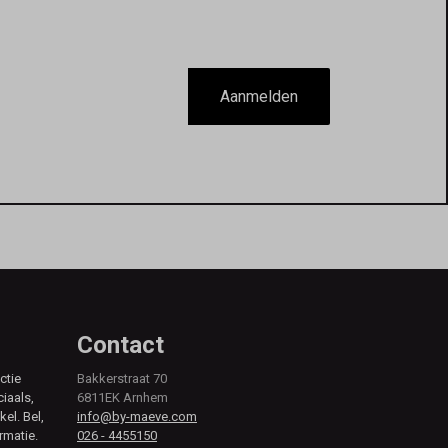
Aanmelden
Contact
ctie
Bakkerstraat 70
ciaals,
6811EK Arnhem
kel. Bel,
info@by-maeve.com
rmatie.
026 - 4455150