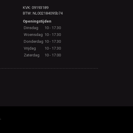
KVK: 09193189
BTW: NL002184095b74
Openingstijden
Dinsdag
10 - 17.30
Woensdag
10 - 17.30
Donderdag
10 - 17.30
Vrijdag
10 - 17.30
Zaterdag
10 - 17.00
.