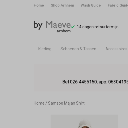
Home
Shop Arnhem
Wash Guide
Fabric Guid
14 dagen retourtermijn
Kleding
Schoenen & Tassen
Accessoires
Samsoe
Majan
Bel 026 4455150, app: 06304195
Shirt
-
Home
Samsoe Majan Shirt
By