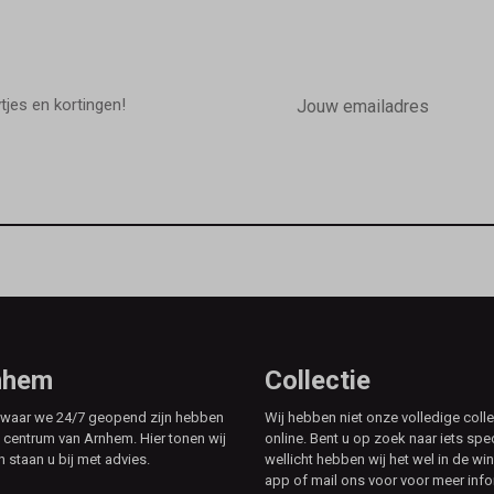
E-
mailadres
wtjes en kortingen!
rnhem
Collectie
e waar we 24/7 geopend zijn hebben
Wij hebben niet onze volledige colle
t centrum van Arnhem. Hier tonen wij
online. Bent u op zoek naar iets spe
n staan u bij met advies.
wellicht hebben wij het wel in de win
app of mail ons voor voor meer info