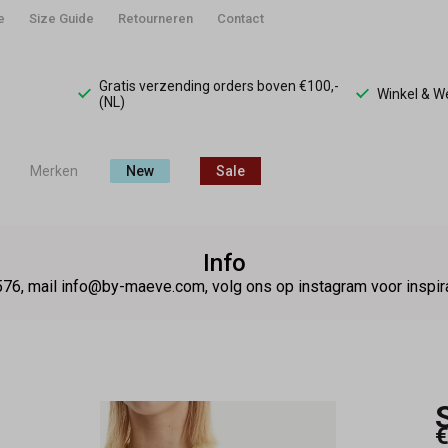
e
Size Guide
Retourneren
Contact
Gratis verzending orders boven €100,-
Winkel & 
(NL)
Merken
New
Sale
Info
76, mail info@by-maeve.com, volg ons op instagram voor insp
€