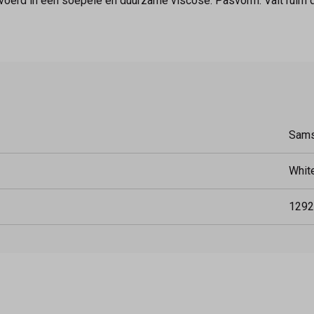
erd in een soepele en duurzame viscose. Pasvorm: Valt ruim q
Sam
Whit
1292