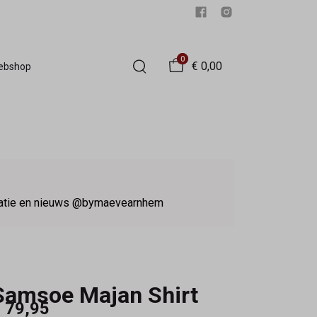
0
€ 0,00
Webshop
iratie en nieuws @bymaevearnhem
Samsoe Majan Shirt
 79,95