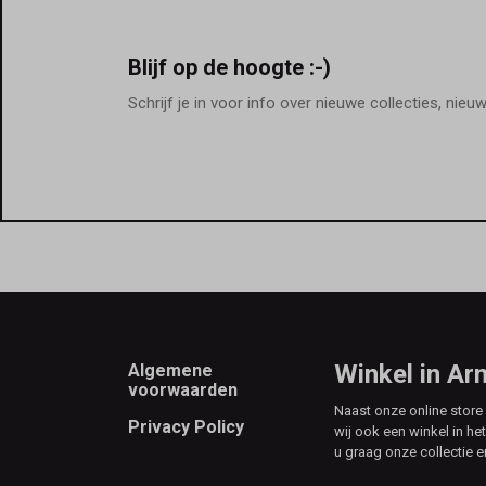
Blijf op de hoogte :-)
Schrijf je in voor info over nieuwe collecties, nieu
Footer
Winkel in A
Algemene
voorwaarden
Naast onze online stor
Privacy Policy
wij ook een winkel in he
u graag onze collectie e