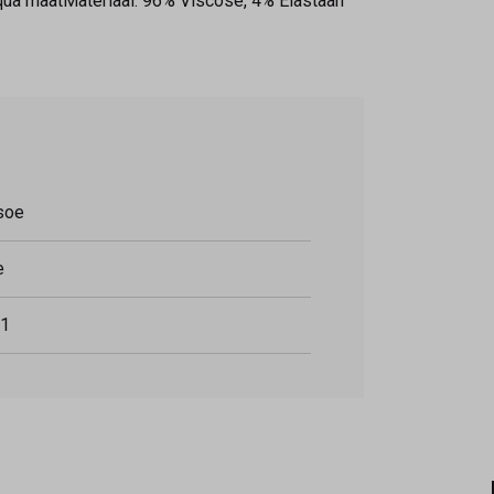
ua maatMateriaal: 96% Viscose, 4% Elastaan
soe
e
1