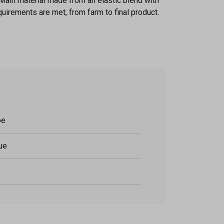
m. Main material made from an elastic blend with
irements are met, from farm to final product.
oe
ue