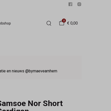
0
€ 0,00
Webshop
iratie en nieuws @bymaevearnhem
Samsoe Nor Short