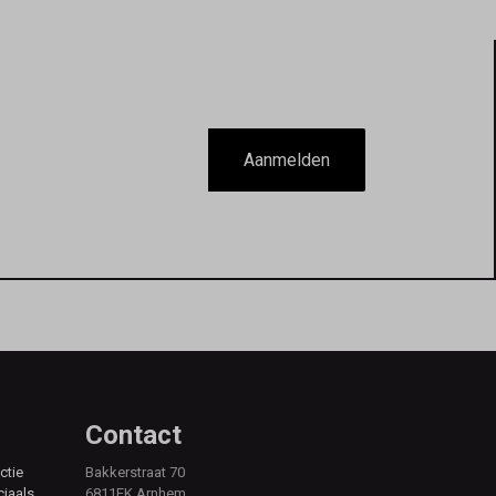
Aanmelden
Contact
ctie
Bakkerstraat 70
ciaals,
6811EK Arnhem