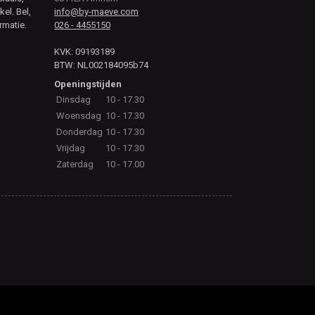
kel. Bel,
info@by-maeve.com
rmatie.
026 - 4455150
KVK: 09193189
BTW: NL002184095b74
Openingstijden
Dinsdag
10 - 17.30
Woensdag
10 - 17.30
Donderdag
10 - 17.30
Vrijdag
10 - 17.30
Zaterdag
10 - 17.00
.