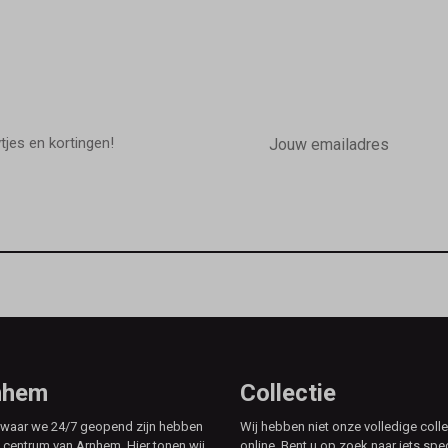
E-
mailadres
wtjes en kortingen!
rnhem
Collectie
e waar we 24/7 geopend zijn hebben
Wij hebben niet onze volledige colle
t centrum van Arnhem. Hier tonen wij
online. Bent u op zoek naar iets spe