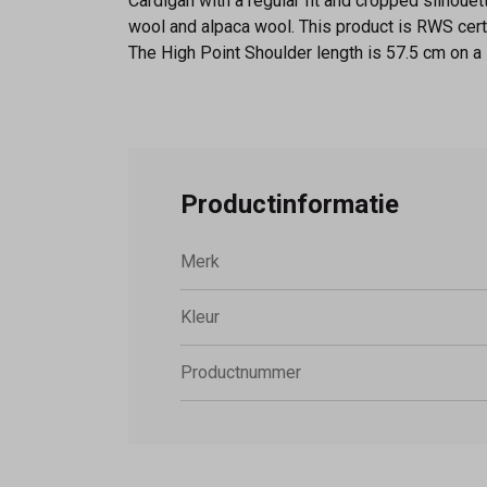
Cardigan with a regular fit and cropped silhouet
wool and alpaca wool. This product is RWS cert
The High Point Shoulder length is 57.5 cm on a
Productinformatie
Merk
Kleur
Productnummer