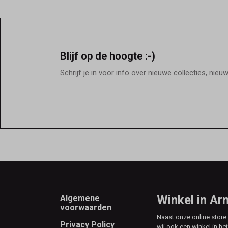
Blijf op de hoogte :-)
Schrijf je in voor info over nieuwe collecties, nieu
Footer
Winkel in A
Algemene
voorwaarden
Naast onze online stor
Privacy Policy
wij ook een winkel in he