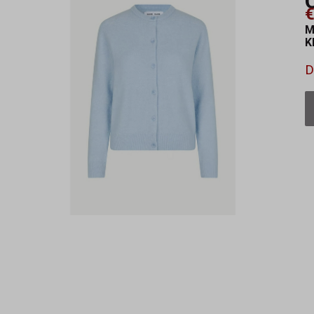
€
M
K
D