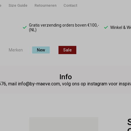
e
Size Guide
Retourneren
Contact
Gratis verzending orders boven €100,-
Winkel & 
(NL)
Merken
New
Sale
Info
76, mail info@by-maeve.com, volg ons op instagram voor insp