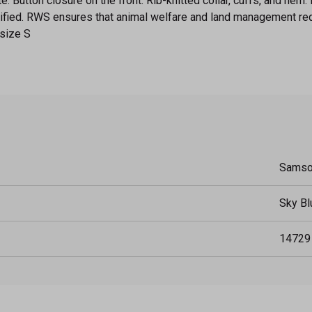
te. Button closure on the front. Rib-knitted collar, cuffs, and he
ified. RWS ensures that animal welfare and land management requ
 size S
Sams
Sky Bl
14729