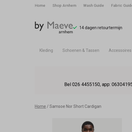
Home
Shop Arnhem
Wash Guide
Fabric Guid
14 dagen retourtermijn
Kleding
Schoenen & Tassen
Accessoires
Samsoe
Nor
Bel 026 4455150, app: 06304195
Short
Cardigan
Home
Samsoe Nor Short Cardigan
-