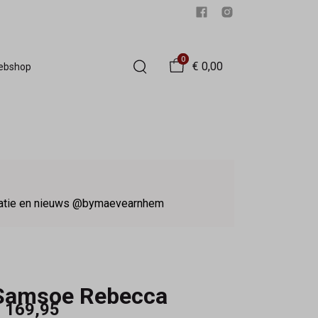
0
€ 0,00
Webshop
iratie en nieuws @bymaevearnhem
Samsoe Rebecca
 169,95