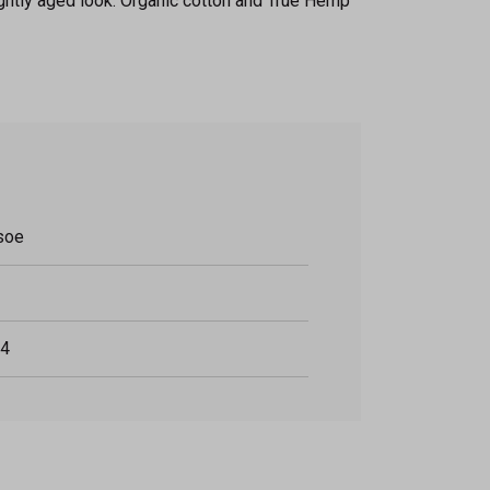
lightly aged look. Organic cotton and True Hemp
soe
4