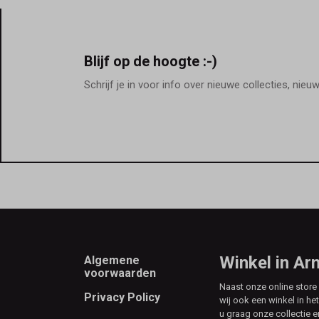
Blijf op de hoogte :-)
Schrijf je in voor info over nieuwe collecties, nieu
Footer
Winkel in A
Algemene
voorwaarden
Naast onze online stor
Privacy Policy
wij ook een winkel in he
u graag onze collectie e