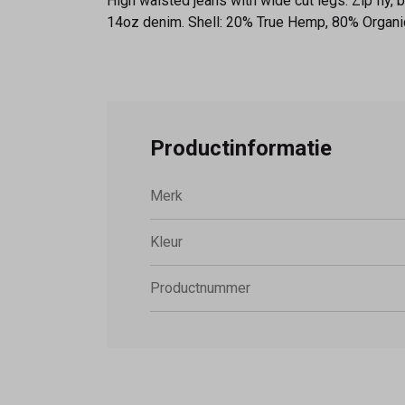
High waisted jeans with wide cut legs. Zip fly,
14oz denim. Shell: 20% True Hemp, 80% Organi
Productinformatie
Merk
Kleur
Productnummer