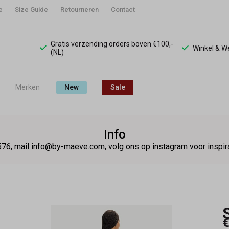
e
Size Guide
Retourneren
Contact
Gratis verzending orders boven €100,-
Winkel & 
(NL)
Merken
New
Sale
Info
76, mail info@by-maeve.com, volg ons op instagram voor insp
€