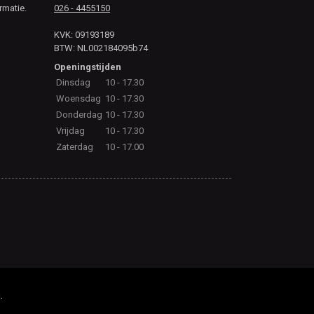
rmatie.
026 - 4455150
KVK: 09193189
BTW: NL002184095b74
Openingstijden
Dinsdag
10 - 17.30
Woensdag
10 - 17.30
Donderdag
10 - 17.30
Vrijdag
10 - 17.30
Zaterdag
10 - 17.00
.