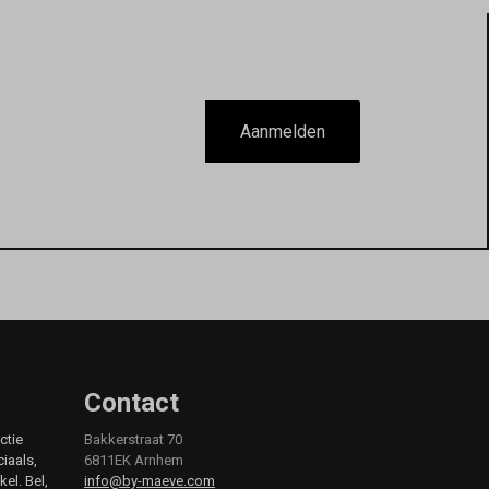
Aanmelden
Contact
ctie
Bakkerstraat 70
ciaals,
6811EK Arnhem
kel. Bel,
info@by-maeve.com