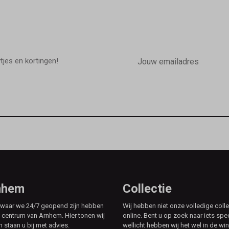
E-
mailadres
wtjes en kortingen!
rnhem
Collectie
e waar we 24/7 geopend zijn hebben
Wij hebben niet onze volledige colle
t centrum van Arnhem. Hier tonen wij
online. Bent u op zoek naar iets spe
n staan u bij met advies.
wellicht hebben wij het wel in de win