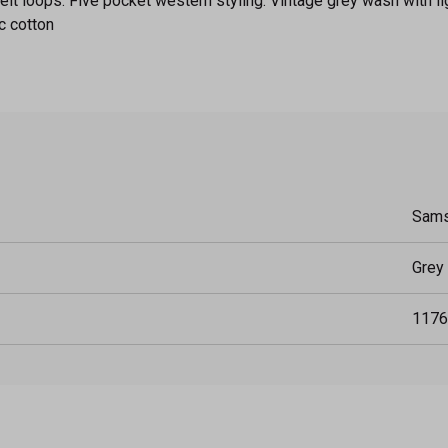
 belt loops. Five pocket western styling. Vintage grey wash with 
c cotton
Sam
Grey
1176