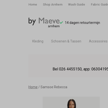
Home
Shop Arnhem
Wash Guide
Fabric Guid
14 dagen retourtermijn
Kleding
Schoenen & Tassen
Accessoires
Samsoe
Rebecca
Bel 026 4455150, app: 06304195
-
By
Home
Samsoe Rebecca
Maeve