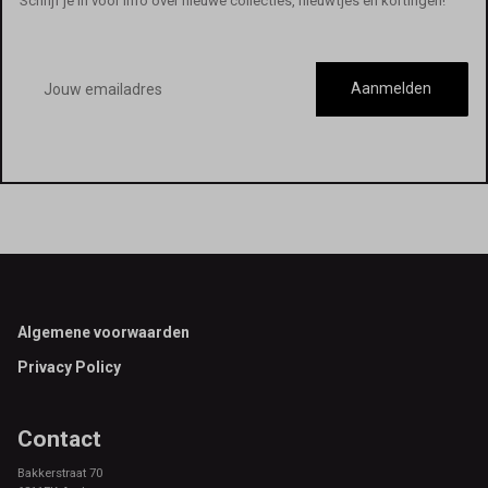
Schrijf je in voor info over nieuwe collecties, nieuwtjes en kortingen!
E-
mailadres
Aanmelden
Footer
Algemene voorwaarden
Privacy Policy
Contact
Bakkerstraat 70