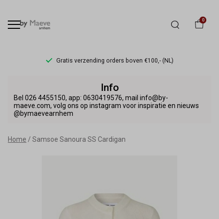
0
Gratis verzending orders boven €100,- (NL)
Samsoe
Info
Sanoura
Bel 026 4455150, app: 0630419576, mail info@by-
maeve.com, volg ons op instagram voor inspiratie en nieuws
@bymaevearnhem
SS
Cardigan
Home
Samsoe Sanoura SS Cardigan
-
By
Maeve