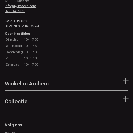
6811EK Arnhem
info@by-maeve.com
026 - 4455150
KVK: 09193189
BTW: NL002184095b74
Openingstijden
Dinsdag
10 - 17.30
Woensdag
10 - 17.30
Donderdag
10 - 17.30
Vrijdag
10 - 17.30
Zaterdag
10 - 17.00
Winkel in Arnhem
Collectie
Volg ons