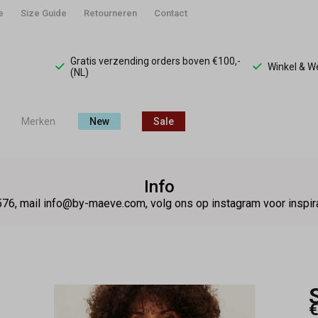
e
Size Guide
Retourneren
Contact
Gratis verzending orders boven €100,-
Winkel & 
(NL)
Merken
New
Sale
Info
76, mail info@by-maeve.com, volg ons op instagram voor insp
€