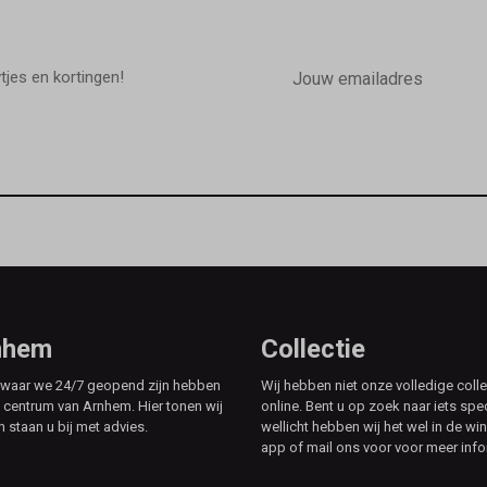
E-
mailadres
wtjes en kortingen!
rnhem
Collectie
e waar we 24/7 geopend zijn hebben
Wij hebben niet onze volledige colle
t centrum van Arnhem. Hier tonen wij
online. Bent u op zoek naar iets spe
n staan u bij met advies.
wellicht hebben wij het wel in de win
app of mail ons voor voor meer info