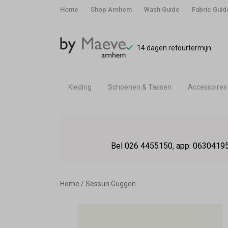
Home
Shop Arnhem
Wash Guide
Fabric Guid
14 dagen retourtermijn
Kleding
Schoenen & Tassen
Accessoires
Sessun
Guggen
Bel 026 4455150, app: 06304195
-
By
Home
Sessun Guggen
Maeve