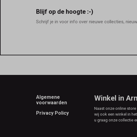
Blijf op de hoogte :-)
Schrijf je in voor info over nieuwe collecties, nieu
Footer
Winkel in A
Algemene
voorwaarden
Naast onze online stor
Privacy Policy
wij ook een winkel in he
u graag onze collectie e