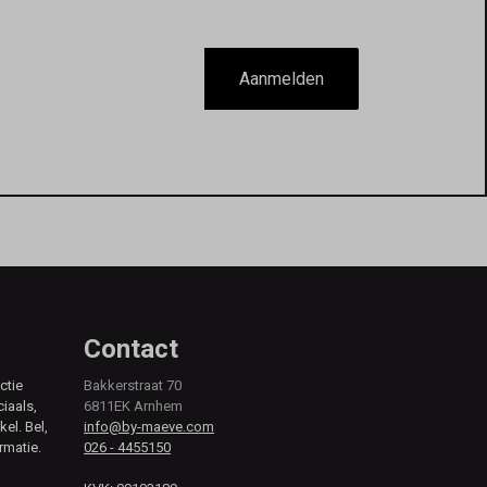
Aanmelden
Contact
ctie
Bakkerstraat 70
ciaals,
6811EK Arnhem
kel. Bel,
info@by-maeve.com
rmatie.
026 - 4455150