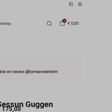
0
€ 0,00
Webshop
iratie en nieuws @bymaevearnhem
Sessun Guggen
 175,00