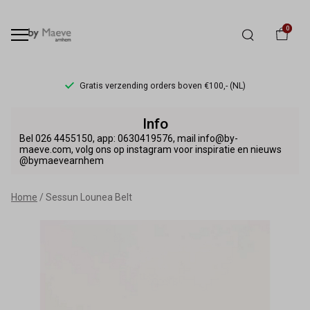
0
Gratis verzending orders boven €100,- (NL)
Sessun
Info
Lounea
Bel 026 4455150, app: 0630419576, mail info@by-
maeve.com, volg ons op instagram voor inspiratie en nieuws
@bymaevearnhem
Belt
-
Home
Sessun Lounea Belt
By
Maeve