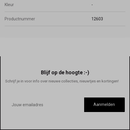
Kleur
-
Productnummer
12603
Blijf op de hoogte :-)
Schrijf je in voor info over nieuwe collecties, nieuwtjes en kortingen!
E-
mailadres
Aanmelden