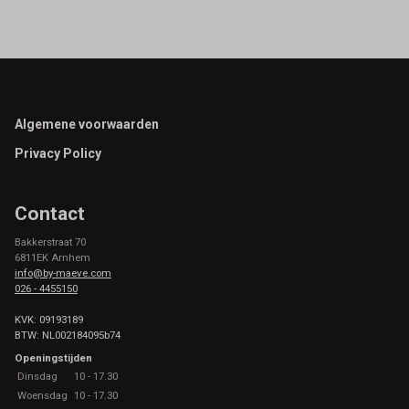
Footer
Algemene voorwaarden
Privacy Policy
Contact
Bakkerstraat 70
6811EK Arnhem
info@by-maeve.com
026 - 4455150
KVK: 09193189
BTW: NL002184095b74
Openingstijden
Dinsdag
10 - 17.30
Woensdag
10 - 17.30