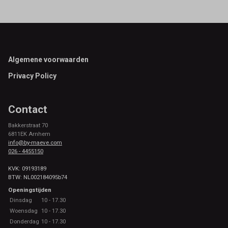
Footer
Algemene voorwaarden
Privacy Policy
Contact
Bakkerstraat 70
6811EK Arnhem
info@by-maeve.com
026 - 4455150
KVK: 09193189
BTW: NL002184095b74
Openingstijden
Dinsdag
10 - 17.30
Woensdag
10 - 17.30
Donderdag
10 - 17.30