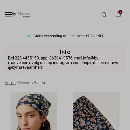
0
Gratis verzending orders boven €100,- (NL)
Sessun
Info
Scarvi
Bel 026 4455150, app: 0630419576, mail info@by-
maeve.com, volg ons op instagram voor inspiratie en nieuws
@bymaevearnhem
-
By
Home
Sessun Scarvi
Maeve