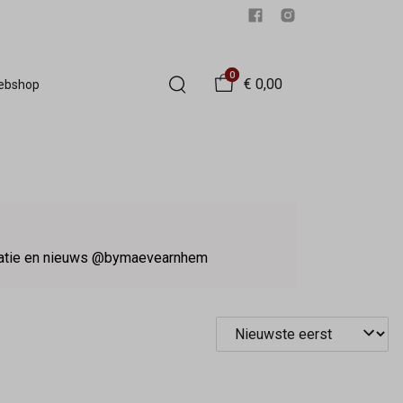
0
€ 0,00
Webshop
iratie en nieuws @bymaevearnhem