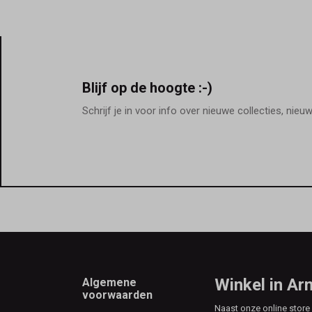
Blijf op de hoogte :-)
Schrijf je in voor info over nieuwe collecties, nieu
Footer
Winkel in A
Algemene
voorwaarden
Naast onze online stor