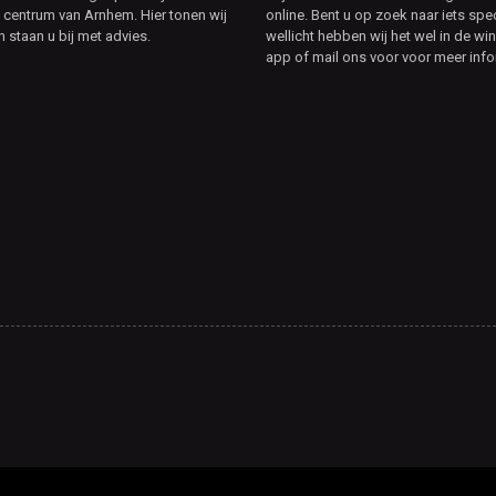
t centrum van Arnhem. Hier tonen wij
online. Bent u op zoek naar iets spe
n staan u bij met advies.
wellicht hebben wij het wel in de win
app of mail ons voor voor meer info