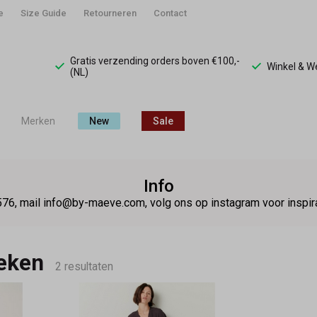
e
Size Guide
Retourneren
Contact
Gratis verzending orders boven €100,-
Winkel & 
(NL)
Merken
New
Sale
Info
76, mail info@by-maeve.com, volg ons op instagram voor insp
ieken
2 resultaten