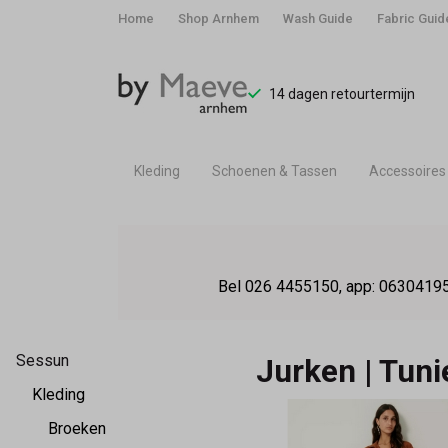
Home
Shop Arnhem
Wash Guide
Fabric Guid
14 dagen retourtermijn
Kleding
Schoenen & Tassen
Accessoires
Jurken
|
Bel 026 4455150, app: 06304195
Tunieken
-
Sessun
Jurken | Tun
By
Kleding
Broeken