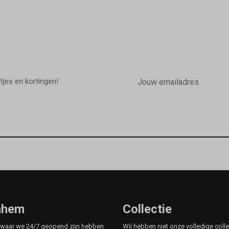
E-
mailadres
wtjes en kortingen!
rnhem
Collectie
e waar we 24/7 geopend zijn hebben
Wij hebben niet onze volledige colle