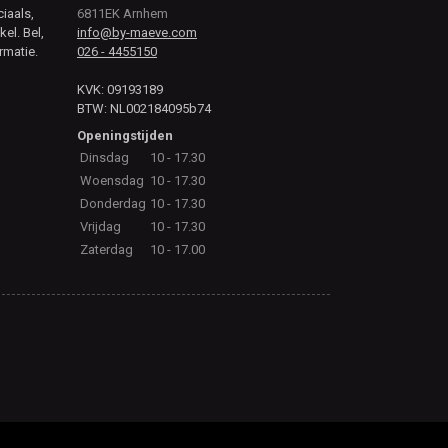
ciaals,
6811EK Arnhem
kel. Bel,
info@by-maeve.com
rmatie.
026 - 4455150
KVK: 09193189
BTW: NL002184095b74
Openingstijden
Dinsdag
10 - 17.30
Woensdag
10 - 17.30
Donderdag
10 - 17.30
Vrijdag
10 - 17.30
Zaterdag
10 - 17.00