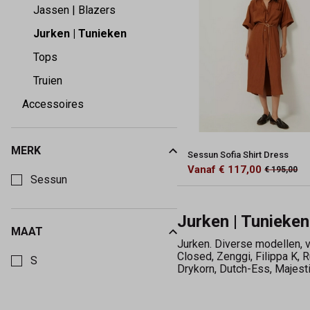
Maeve
Jassen | Blazers
Jurken | Tunieken
Tops
Truien
Accessoires
MERK
Sessun Sofia Shirt Dress
Kies een Merk om op te filteren
Vanaf € 117,00
€ 195,00
Sessun
Jurken | Tunieken
MAAT
Kies een Maat om op te filteren
Jurken. Diverse modellen, v
Closed, Zenggi, Filippa K, 
S
Drykorn, Dutch-Ess, Majesti