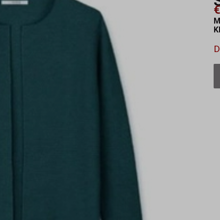
€
M
K
D