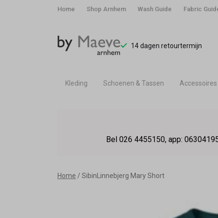
Home
Shop Arnhem
Wash Guide
Fabric Guid
14 dagen retourtermijn
Kleding
Schoenen & Tassen
Accessoires
SibinLinnebjerg
Mary
Bel 026 4455150, app: 06304195
Short
-
Home
SibinLinnebjerg Mary Short
By