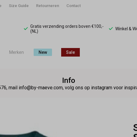
e
Size Guide
Retourneren
Contact
Gratis verzending orders boven €100,-
Winkel & 
(NL)
Merken
New
Sale
Info
76, mail info@by-maeve.com, volg ons op instagram voor insp