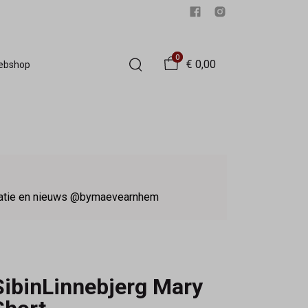
0
€ 0,00
Webshop
iratie en nieuws @bymaevearnhem
SibinLinnebjerg Mary