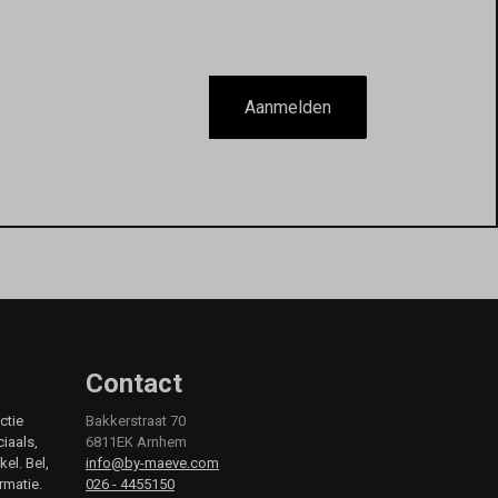
Aanmelden
Contact
ctie
Bakkerstraat 70
ciaals,
6811EK Arnhem
kel. Bel,
info@by-maeve.com
rmatie.
026 - 4455150