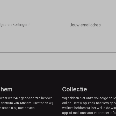
E-
mailadres
wtjes en kortingen!
rnhem
Collectie
e waar we 24/7 geopend zijn hebben
Wij hebben niet onze volledige colle
t centrum van Arnhem. Hier tonen wij
online. Bent u op zoek naar iets spe
n staan u bij met advies.
wellicht hebben wij het wel in de win
app of mail ons voor voor meer info