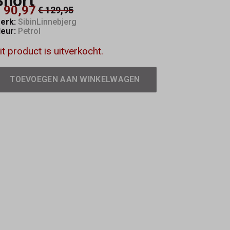
Short
 90,97
€ 129,95
erk:
SibinLinnebjerg
leur:
Petrol
it product is uitverkocht.
TOEVOEGEN AAN WINKELWAGEN