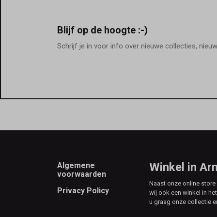
Blijf op de hoogte :-)
Schrijf je in voor info over nieuwe collecties, nieu
Footer
Winkel in A
Algemene
voorwaarden
Naast onze online stor
Privacy Policy
wij ook een winkel in he
u graag onze collectie e